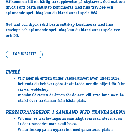
Välkommen till en härlig travupplevelse på Åbytravet. God mat och
Travkonferens
dryck i ditt bästa sällskap kombineras med fina travlopp och
Exponering & värdskap
spännande spel. Idag kan du bland annat spela V64.
Aktiviteter
God mat och dryck i ditt bästa sällskap kombineras med fina
travlopp och spännande spel. Idag kan du bland annat spela V86
och DD.
Hört och hänt
Tävling
Tävlingsserier
KÖP BILJETT!
Träning och provlopp
Aktiva
ENTRÉ
Månadens hästägare 2026
Vi bjuder på entrén under vardagstravet även under 2024.
Det enda du behöver göra är att ladda ner din biljett för 0 kr
Månadens B-tränare 2026
via vår webbshop.
Euro Classic Trot
Inomhusläktaren är öppen för de som vill sitta inne men ha
Andelshästar
utsikt över travbanan från bästa plats.
RESTAURANGBESÖK I SAMBAND MED TRAVDAGARNA
Vill man se travtävlingarna samtidigt som man äter mat så
Åby Stora Pris 2026
är det Orangeriet man skall boka.
Supertorsdag för företag
Vi har förköp på menypaketen med garanterad plats i