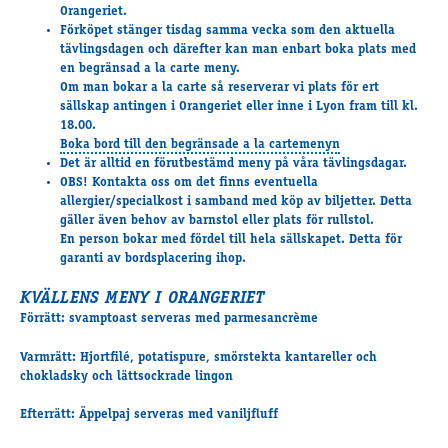
Orangeriet.
Supertorsdag
Förköpet stänger tisdag samma vecka som den aktuella
Ponnytravtävlingar
tävlingsdagen och därefter kan man enbart boka plats med
Ridsport
en begränsad a la carte meny.
Om man bokar a la carte så reserverar vi plats för ert
sällskap antingen i Orangeriet eller inne i Lyon fram till kl.
18.00.
Om travskolan
Boka bord till den begränsade a la cartemenyn
Det är alltid en förutbestämd meny på våra tävlingsdagar.
Samarbetspartners
OBS! Kontakta oss om det finns eventuella
Licenskurser
allergier/specialkost i samband med köp av biljetter. Detta
Kursutbud och Aktiviteter
gäller även behov av barnstol eller plats för rullstol.
En person bokar med fördel till hela sällskapet. Detta för
Ungdoms­stipendium
garanti av bordsplacering ihop.
KVÄLLENS MENY I ORANGERIET
Ledningsgrupp
Förrätt: svamptoast serveras med parmesancrème
Kontakt
Varmrätt: Hjortfilé, potatispure, smörstekta kantareller och
Styrelsen
chokladsky och lättsockrade lingon
Åby Trav­sällskap
Efterrätt: Äppelpaj serveras med vaniljfluff
Intresseföreningar
Press