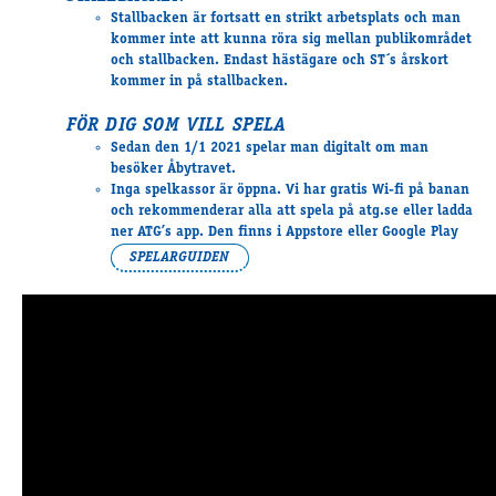
Supertorsdag
Stallbacken är fortsatt en strikt arbetsplats och man
kommer
inte att kunna röra sig
mellan publikområdet
Ponnytravtävlingar
och stallbacken. Endast hästägare och ST´s årskort
Ridsport
kommer in på stallbacken.
FÖR DIG SOM VILL SPELA
Sedan den 1/1 2021 spelar man digitalt om man
Om travskolan
besöker Åbytravet.
Samarbetspartners
Inga spelkassor
är öppna. Vi har gratis Wi-fi på banan
och rekommenderar alla att spela på atg.se eller ladda
Licenskurser
ner ATG’s app. Den finns i Appstore eller Google Play
Kursutbud och Aktiviteter
SPELARGUIDEN
Ungdoms­stipendium
Ledningsgrupp
Kontakt
Styrelsen
Åby Trav­sällskap
Intresseföreningar
Press