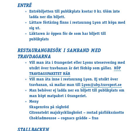
Travkonferens
ENTRÉ
Exponering & värdskap
Entrébiljetten till publikplats kostar 0 kr. Glöm inte
ladda ner din biljett.
Aktiviteter
Lättare förtäring finns i restaurang Lyon att köpa med
sig ut.
Läktaren är öppen för de som har biljett till
Hört och hänt
publikplats
Tävling
RESTAURANGBESÖK I SAMBAND MED
Tävlingsserier
TRAVDAGARNA
Träning och provlopp
Vill man äta i Orangeriet eller Lyons uteservering med
utsikt över travbanan är det förköp som gäller.
KÖP
Aktiva
TRAVDAGSPAKETET HÄR
Månadens hästägare 2026
Vill man äta inne i restaurang Lyon. Ej utsikt över
Månadens B-tränare 2026
travbanan, så mailar man till
Lyon@aby.travsport.se
Man behöver ej ladda ner en biljett till publikplats om
Euro Classic Trot
man köpt matpaket i Orangeriet.
Andelshästar
Meny
Skagenröra på rågbröd
Citronstekt majskycklingbröst – rostad pärllöksrisotto
Chokladmousse – cognacs grädde – fras
Åby Stora Pris 2026
Supertorsdag för företag
STALLBACKEN