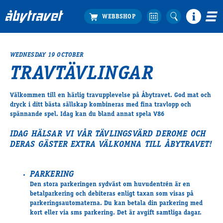
WEDNESDAY 19 OCTOBER
Köp biljett
TRAVTÄVLINGAR
Travprogrammet
Boka ställplats
Välkommen till en härlig travupplevelse på Åbytravet. God mat och
Bra att veta
dryck i ditt bästa sällskap kombineras med fina travlopp och
Restauranger
spännande spel. Idag kan du bland annat spela V86
Catering by Lyon
IDAG HÄLSAR VI VÅR TÄVLINGSVÄRD DEROME OCH
Hotell nära oss
DERAS GÄSTER EXTRA VÄLKOMNA TILL ÅBYTRAVET!
Nybörjar­guide
Presentkort
PARKERING
Tävlingsdagar
Den stora parkeringen sydväst om huvudentrén är en
FAQ
betalparkering och debiteras enligt taxan som visas på
parkeringsautomaterna. Du kan betala din parkering med
kort eller via sms parkering. Det är avgift samtliga dagar.