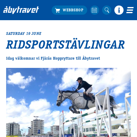
SATURDAY 19 JUNE
Köp biljett
RIDSPORTSTÄVLINGAR
Travprogrammet
Boka ställplats
Idag välkomnar vi Fjärås Hoppryttare till Åbytravet
Bra att veta
Restauranger
Catering by Lyon
Hotell nära oss
Nybörjar­guide
Presentkort
Tävlingsdagar
FAQ