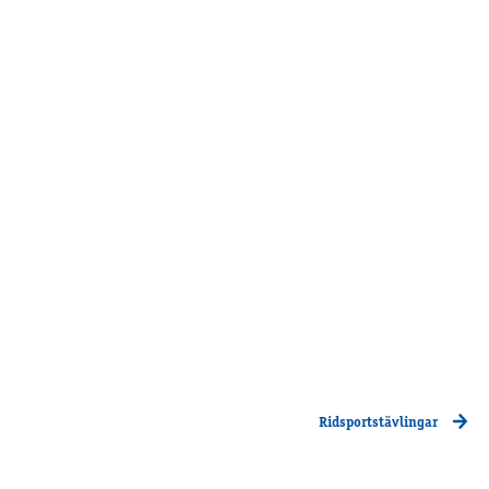
Supertorsdag
Ponnytravtävlingar
Ridsport
Om travskolan
Samarbetspartners
Licenskurser
Kursutbud och Aktiviteter
Ungdoms­stipendium
Ledningsgrupp
Kontakt
Styrelsen
Ridsportstävlingar
Åby Trav­sällskap
Intresseföreningar
Press