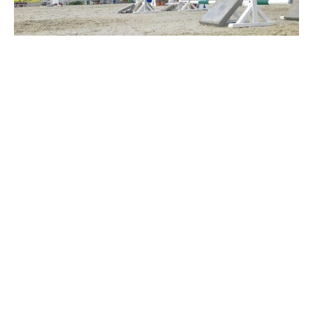
Travkonferens
Exponering & värdskap
Aktiviteter
Hört och hänt
Tävling
Tävlingsserier
Träning och provlopp
Aktiva
Månadens hästägare 2026
Månadens B-tränare 2026
Euro Classic Trot
Andelshästar
Åby Stora Pris 2026
Supertorsdag för företag