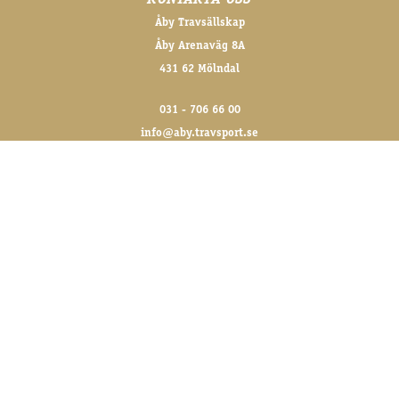
KONTAKTA OSS
Åby Travsällskap
Åby Arenaväg 8A
431 62 Mölndal
031 - 706 66 00
info@aby.travsport.se
FÖLJ OSS GÄRNA!
@abytravet på sociala medier
FÖR DE SENASTE NYHETERNA
Skriv upp dig på vårt nyhetsbrev
SKICKA ANMÄLAN