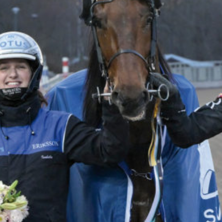
Travkonferens
Exponering & värdskap
Aktiviteter
Hört och hänt
Tävling
Tävlingsserier
Träning och provlopp
Aktiva
Månadens hästägare 2026
Månadens B-tränare 2026
Euro Classic Trot
Andelshästar
Åby Stora Pris 2026
Supertorsdag för företag