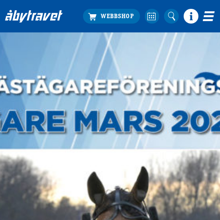
Köp biljett
Travprogrammet
Boka ställplats
Bra att veta
Restauranger
Catering by Lyon
Hotell nära oss
Nybörjar­guide
Presentkort
Tävlingsdagar
FAQ