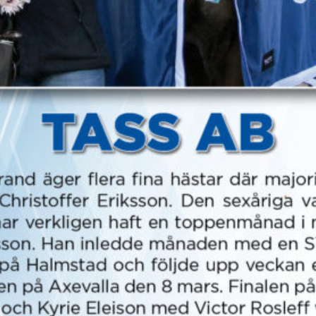
Supertorsdag
Ponnytravtävlingar
Ridsport
Om travskolan
Samarbetspartners
Licenskurser
Kursutbud och Aktiviteter
Ungdoms­stipendium
Ledningsgrupp
Kontakt
Styrelsen
Åby Trav­sällskap
Intresseföreningar
Press