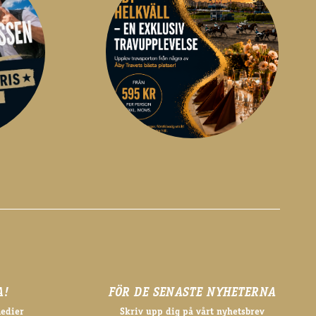
A!
FÖR DE SENASTE NYHETERNA
medier
Skriv upp dig på vårt nyhetsbrev