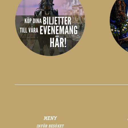
MENY
INFÖR BESÖKET