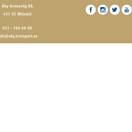
Åby Arenaväg 8A
431 62 Mölndal
031 - 706 66 00
nfo@aby.travsport.se
BESÖK GÄRNA VÅRA VÄNNER