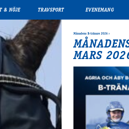
T & NÖJE
TRAVSPORT
EVENEMANG
Månadens B-tränare 2026
›
MÅNADENS
MARS 202