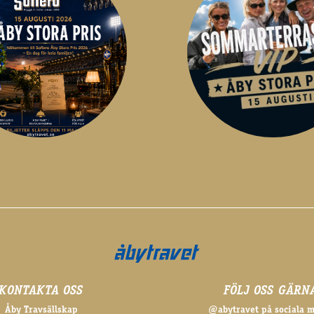
KONTAKTA OSS
FÖLJ OSS GÄRN
Åby Travsällskap
@abytravet på sociala 