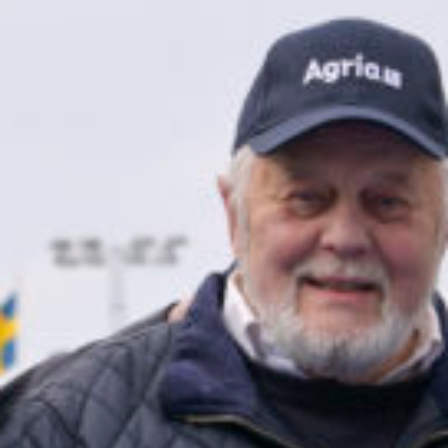
Travkonferens
Exponering & värdskap
Aktiviteter
Hört och hänt
Tävling
Tävlingsserier
Träning och provlopp
Aktiva
Månadens hästägare 2026
Månadens B-tränare 2026
Euro Classic Trot
Andelshästar
Åby Stora Pris 2026
Supertorsdag för företag