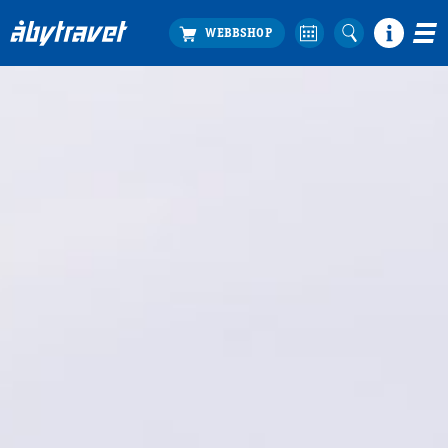
Köp biljett
Travprogrammet
Boka ställplats
Bra att veta
Restauranger
Catering by Lyon
Hotell nära oss
Nybörjar­guide
Presentkort
Tävlingsdagar
FAQ