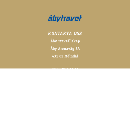
KONTAKTA OSS
Åby Travsällskap
Åby Arenaväg 8A
431 62 Mölndal
031 - 706 66 00
info@aby.travsport.se
FÖLJ OSS GÄRNA!
@abytravet på sociala medier