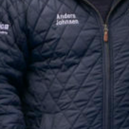
Supertorsdag
Ponnytravtävlingar
Ridsport
Om travskolan
Samarbetspartners
Licenskurser
Kursutbud och Aktiviteter
Ungdoms­stipendium
Ledningsgrupp
Kontakt
Styrelsen
Åby Trav­sällskap
Intresseföreningar
Press