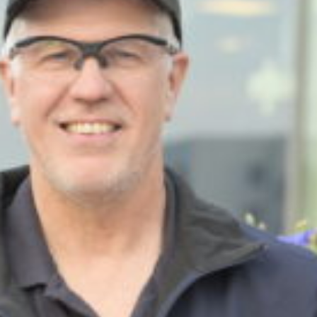
Travkonferens
Exponering & värdskap
Aktiviteter
Hört och hänt
Tävling
Tävlingsserier
Träning och provlopp
Aktiva
Månadens hästägare 2026
Månadens B-tränare 2026
Euro Classic Trot
Andelshästar
Åby Stora Pris 2026
Supertorsdag för företag