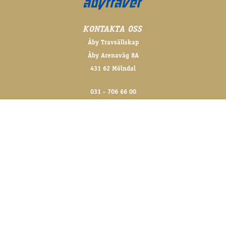
KONTAKTA OSS
Åby Travsällskap
Åby Arenaväg 8A
431 62 Mölndal
031 - 706 66 00
info@aby.travsport.se
FÖLJ OSS GÄRNA!
@abytravet på sociala medier
FÖR DE SENASTE NYHETERNA
Skriv upp dig på vårt nyhetsbrev