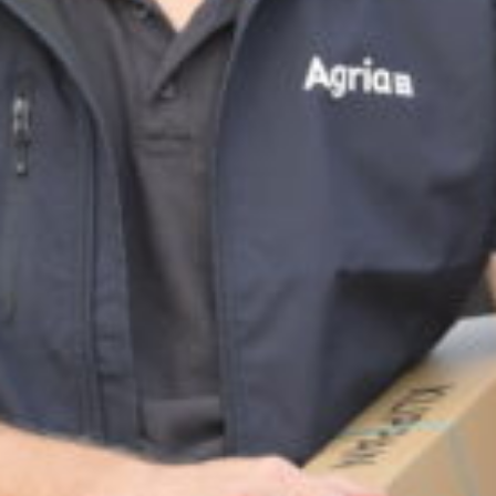
Supertorsdag
Ponnytravtävlingar
Ridsport
Om travskolan
Samarbetspartners
Licenskurser
Kursutbud och Aktiviteter
Ungdoms­stipendium
Ledningsgrupp
Kontakt
Styrelsen
Åby Trav­sällskap
Intresseföreningar
Press