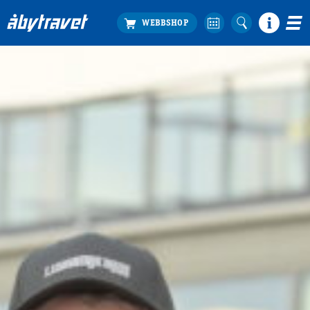
Köp biljett
Travprogrammet
Boka ställplats
Bra att veta
Restauranger
Catering by Lyon
Hotell nära oss
Nybörjar­guide
Presentkort
Tävlingsdagar
FAQ