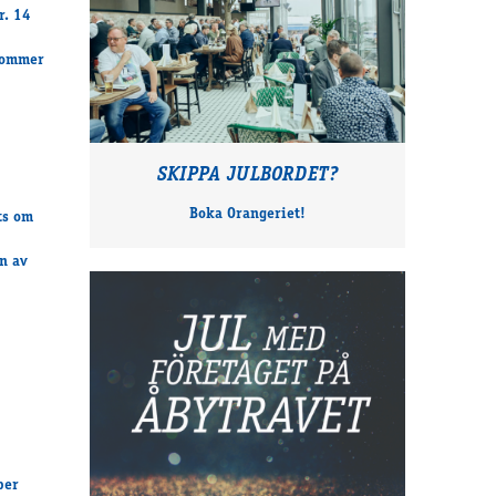
r. 14
 kommer
SKIPPA JULBORDET?
Boka Orangeriet!
ts om
n av
per