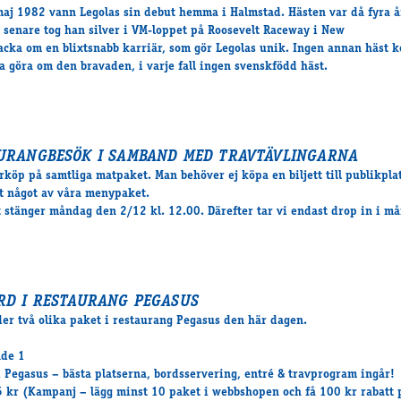
aj 1982 vann Legolas sin debut hemma i Halmstad. Hästen var då fyra å
senare tog han silver i VM-loppet på Roosevelt Raceway i New
acka om en blixtsnabb karriär, som gör Legolas unik. Ingen annan häst
a göra om den bravaden, i varje fall ingen svenskfödd häst.
URANGBESÖK I SAMBAND MED TRAVTÄVLINGARNA
örköp på samtliga matpaket. Man behöver ej köpa en biljett till publikpla
 något av våra menypaket.
 stänger måndag den 2/12 kl. 12.00. Därefter tar vi endast drop in i må
RD I RESTAURANG PEGASUS
der två olika paket i restaurang Pegasus den här dagen.
nde 1
i Pegasus – bästa platserna, bordsservering, entré & travprogram ingår!
5 kr (Kampanj – lägg minst 10 paket i webbshopen och få 100 kr rabatt 