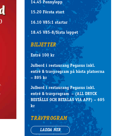
14.45 Ponnylopp
15.20 Första start
16.10 V85:1 startar
18.45 V85-8/Sista loppet
BILJETTER
Entré 100 kr
Julbord i restaurang Pegasus inkl.
entré & travprogram på bästa platserna
– 895 kr
Julbord i restaurang Pegasus inkl.
entré & travprogram – (ALL DRYCK
BESTÄLLS OCH BETALAS VIA APP) – 695
kr
TRAVPROGRAM
LADDA NER