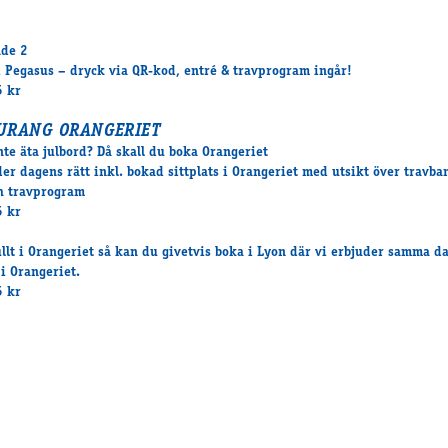
nde 2
i Pegasus – dryck via QR-kod, entré & travprogram ingår!
5 kr
URANG ORANGERIET
inte äta julbord? Då skall du boka Orangeriet
der dagens rätt inkl. bokad sittplats i Orangeriet med utsikt över travba
h travprogram
5 kr
ullt i Orangeriet så kan du givetvis boka i Lyon där vi erbjuder samma d
 i Orangeriet.
5 kr