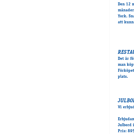
Den 12 m
månader 
York. Sn
att kunn
RESTA
Det är f
man köpt
Förköpet
plats.
JULBO
Vi erbju
Erbjuda
Julbord 
Pris: 89