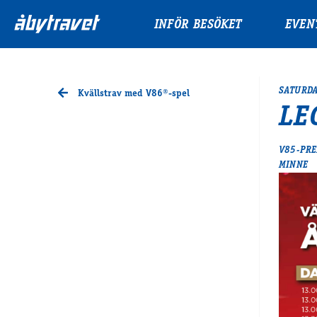
INFÖR BESÖKET
EVEN
SATURDA
Kvällstrav med V86®-spel
LE
V85-PRE
MINNE