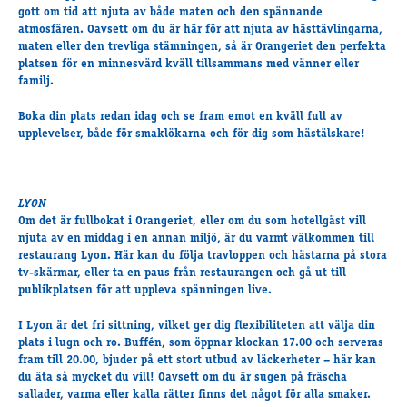
gott om tid att njuta av både maten och den spännande
Supertorsdag
atmosfären. Oavsett om du är här för att njuta av hästtävlingarna,
Ponnytravtävlingar
maten eller den trevliga stämningen, så är Orangeriet den perfekta
Ridsport
platsen för en minnesvärd kväll tillsammans med vänner eller
familj.
Boka din plats redan idag och se fram emot en kväll full av
Om travskolan
upplevelser, både för smaklökarna och för dig som hästälskare!
Samarbetspartners
Licenskurser
Kursutbud och Aktiviteter
LYON
Om det är fullbokat i Orangeriet, eller om du som hotellgäst vill
Ungdoms­stipendium
njuta av en middag i en annan miljö, är du varmt välkommen till
restaurang Lyon. Här kan du följa travloppen och hästarna på stora
tv-skärmar, eller ta en paus från restaurangen och gå ut till
Ledningsgrupp
publikplatsen för att uppleva spänningen live.
Kontakt
I Lyon är det fri sittning, vilket ger dig flexibiliteten att välja din
Styrelsen
plats i lugn och ro. Buffén, som öppnar klockan 17.00 och serveras
Åby Trav­sällskap
fram till 20.00, bjuder på ett stort utbud av läckerheter – här kan
du äta så mycket du vill! Oavsett om du är sugen på fräscha
Intresseföreningar
sallader, varma eller kalla rätter finns det något för alla smaker.
Press