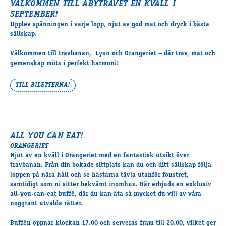
VÄLKOMMEN TILL ÅBYTRAVET EN KVÄLL I
Travkonferens
SEPTEMBER!
Exponering & värdskap
Upplev spänningen i varje lopp, njut av god mat och dryck i bästa
Aktiviteter
sällskap.
Välkommen till travbanan, Lyon och Orangeriet – där trav, mat och
gemenskap möts i perfekt harmoni!
Hört och hänt
Tävling
TILL BILETTERNA!
Tävlingsserier
Träning och provlopp
Aktiva
Månadens hästägare 2026
ALL YOU CAN EAT!
Månadens B-tränare 2026
ORANGERIET
Njut av en kväll i Orangeriet med en fantastisk utsikt över
Euro Classic Trot
travbanan. Från din bokade sittplats kan du och ditt sällskap följa
Andelshästar
loppen på nära håll och se hästarna tävla utanför fönstret,
samtidigt som ni sitter bekvämt inomhus. Här erbjuds en exklusiv
all-you-can-eat buffé, där du kan äta så mycket du vill av våra
noggrant utvalda rätter.
Åby Stora Pris 2026
Supertorsdag för företag
Buffén öppnar klockan 17.00 och serveras fram till 20.00, vilket ger