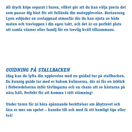
All dryck köps separat i baren, vilket gör att du kan välja precis det
som passar dig bäst för att fullända din matupplevelse. Restaurang
Lyon erbjuder en avslappnad atmosfär där du kan njuta av både
maten och travloppen i din egen takt, och det är en perfekt plats
att samla vänner eller familj för en trevlig kväll tillsammans.
GUIDNING PÅ STALLBACKEN
Idag kan du lyfta din upplevelse med en
guidad tur på stallbacken
.
En kunnig guide tar med er bakom kulisserna, där ni får en inblick
i förberedelserna inför tävlingarna och en chans att se hästarna på
nära håll. Perfekt för att komma i rätt stämning!
Under turen får ni höra spännande berättelser om Åbytravet och
lära er mer om spelet – kanske till och med få ett hemligt tips eller
två!