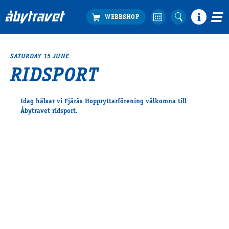
SATURDAY 15 JUNE
Köp biljett
RIDSPORT
Travprogrammet
Boka ställplats
Idag hälsar vi Fjärås Hoppryttarförening välkomna till
Bra att veta
Åbytravet ridsport.
Restauranger
Catering by Lyon
Hotell nära oss
Nybörjar­guide
Presentkort
Tävlingsdagar
FAQ