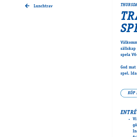
THURSDA
Lunchtrav
TR
SP
Välkomme
sällskap
spela V6
God mat 
spel. Id
KÖP 
ENTRÉ
Vi
gö
In