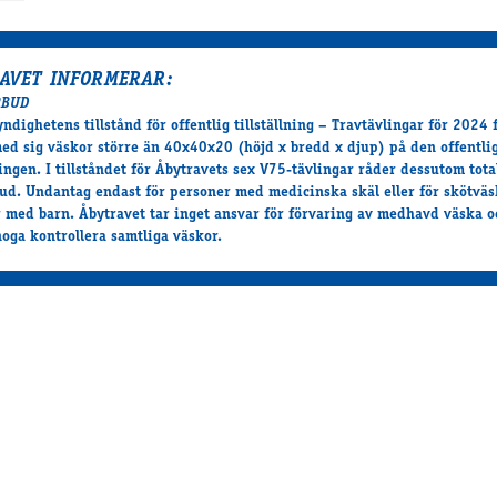
AVET INFORMERAR:
RBUD
yndighetens tillstånd för offentlig tillställning – Travtävlingar för 2024
med sig väskor större än 40x40x20 (höjd x bredd x djup) på den offentli
ningen. I tillståndet för Åbytravets sex V75-tävlingar råder dessutom tota
ud. Undantag endast för personer med medicinska skäl eller för skötväs
 med barn. Åbytravet tar inget ansvar för förvaring av medhavd väska o
 noga kontrollera samtliga väskor.