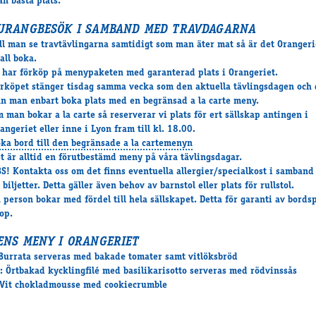
ån bästa plats.
URANGBESÖK I SAMBAND MED TRAVDAGARNA
ll man se travtävlingarna samtidigt som man äter mat så är det Oranger
all boka.
 har förköp på menypaketen med garanterad plats i Orangeriet.
rköpet stänger tisdag samma vecka som den aktuella tävlingsdagen och 
n man enbart boka plats med en begränsad a la carte meny.
 man bokar a la carte så reserverar vi plats för ert sällskap antingen i
angeriet eller inne i Lyon fram till kl. 18.00.
ka bord till den begränsade a la cartemenyn
t är alltid en förutbestämd meny på våra tävlingsdagar.
S! Kontakta oss om det finns eventuella allergier/specialkost i samban
 biljetter. Detta gäller även behov av barnstol eller plats för rullstol.
 person bokar med fördel till hela sällskapet. Detta för garanti av bords
op.
ENS MENY I ORANGERIET
 Burrata serveras med bakade tomater samt vitlöksbröd
: Örtbakad kycklingfilé med basilikarisotto serveras med rödvinssås
 Vit chokladmousse med cookiecrumble