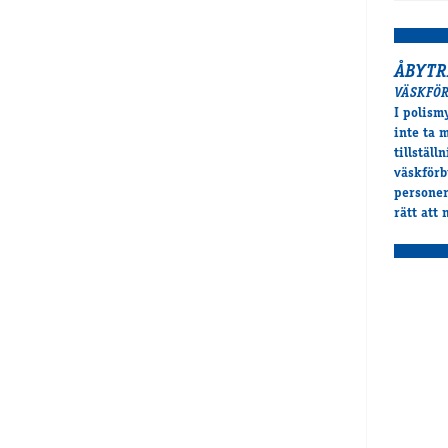
ÅBYTR
VÄSKFÖ
I polism
inte ta 
tillställ
väskförb
personer
rätt att