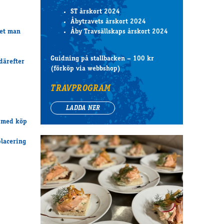
ST årskort 2024
Åbytravets årskort 2024
iet man
Åby Travsällskaps årskort 2024
Guidning på stallbacken – 100 kr
därefter
(förköp via webbshop)
TRAVPROGRAM
LADDA NER
d med köp
placering