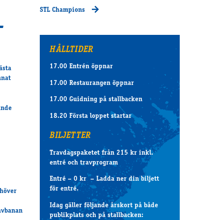
STL Champions
-
HÅLLTIDER
17.00 Entrén öppnar
ästa
nnat
17.00 Restaurangen öppnar
17.00 Guidning på stallbacken
ande
18.20 Första loppet startar
BILJETTER
Travdagspaketet från 215 kr inkl.
entré och travprogram
Entré – 0 kr – Ladda ner din biljett
för entré.
ehöver
Idag gäller följande årskort på både
ravbanan
publikplats och på stallbacken: