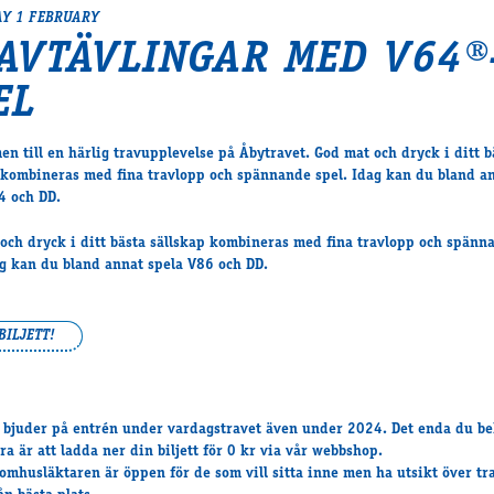
Y 1 FEBRUARY
AVTÄVLINGAR MED V64®
EL
n till en härlig travupplevelse på Åbytravet. God mat och dryck i ditt b
 kombineras med fina travlopp och spännande spel. Idag kan du bland a
4 och DD.
och dryck i ditt bästa sällskap kombineras med fina travlopp och spänn
ag kan du bland annat spela V86 och DD.
BILJETT!
 bjuder på entrén under vardagstravet även under 2024. Det enda du b
ra är att ladda ner din biljett för 0 kr via vår webbshop.
omhusläktaren är öppen för de som vill sitta inne men ha utsikt över t