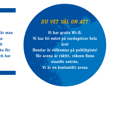
DU VET VÄL OM ATT
Vi har gratis Wi-fi.
 får man
Vi har fri entré på vardagstrav hela
ga
året
lt
Hundar är välkomna på publikplats!
ka för
Vår arena är rökfri, rökzon finns
ch har
utanför entrén.
Vi är en kontantfri arena