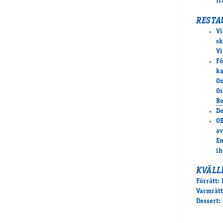
fr
RESTA
Vi
sk
Vi
Fö
ka
Om
Or
Bo
De
OB
av
En
ih
KVÄLL
Förrätt:
Varmrätt
Dessert: