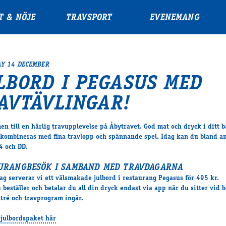
T & NÖJE
TRAVSPORT
EVENEMANG
Y 14 DECEMBER
LBORD I PEGASUS MED
AVTÄVLINGAR!
n till en härlig travupplevelse på Åbytravet. God mat och dryck i ditt b
 kombineras med fina travlopp och spännande spel. Idag kan du bland a
4 och DD.
URANGBESÖK I SAMBAND MED TRAVDAGARNA
ag serverar vi ett välsmakade julbord i restaurang Pegasus för 495 kr.
 beställer och betalar du all din dryck endast via app när du sitter vid b
tré och travprogram ingår.
 julbordspaket här