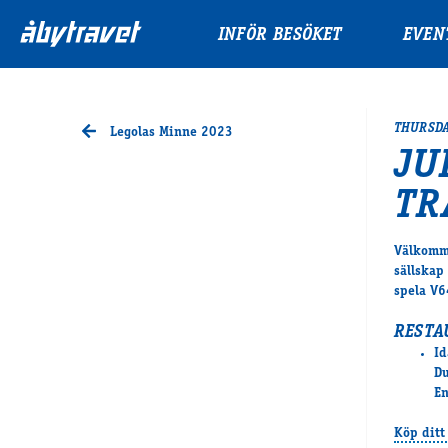
INFÖR BESÖKET
EVEN
THURSDA
Legolas Minne 2023
JU
TR
Välkomme
sällskap
spela V6
RESTA
Id
Du
En
Köp ditt