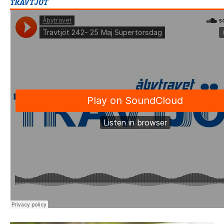
TRAVTJÖT