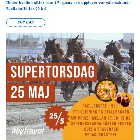
Travkonferens
Under kvällen sitter man i Pegasus och upplever vår välsmakande
Paellabuffé för 99 kr!
Exponering & värdskap
Aktiviteter
KÖP HÄR
Hört och hänt
Tävling
Tävlingsserier
Träning och provlopp
Aktiva
Månadens hästägare 2026
Månadens B-tränare 2026
Euro Classic Trot
Andelshästar
Åby Stora Pris 2026
Supertorsdag för företag