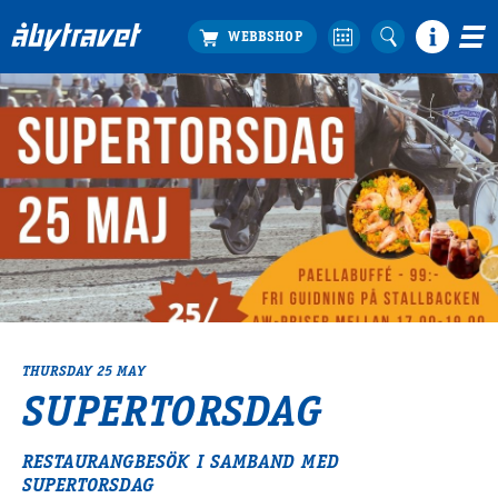
Köp biljett
Travprogrammet
Boka ställplats
Bra att veta
Restauranger
Catering by Lyon
Hotell nära oss
Nybörjar­guide
Presentkort
THURSDAY 25 MAY
Tävlingsdagar
SUPERTORSDAG
FAQ
RESTAURANGBESÖK I SAMBAND MED
SUPERTORSDAG