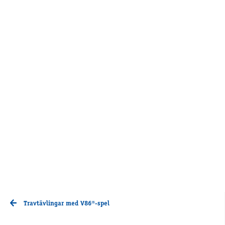
Travtävlingar med V86®-spel