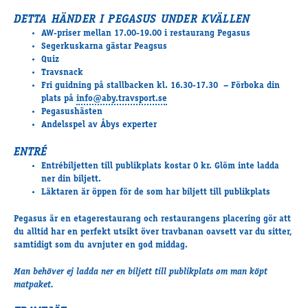
Supertorsdag
DETTA HÄNDER I PEGASUS UNDER KVÄLLEN
Ponnytravtävlingar
AW-priser mellan 17.00-19.00 i restaurang Pegasus
Segerkuskarna gästar Peagsus
Ridsport
Quiz
Travsnack
Fri guidning på stallbacken kl. 16.30-17.30 – Förboka din
Om travskolan
plats på
info@aby.travsport.se
Pegasushästen
Samarbetspartners
Andelsspel av Åbys experter
Licenskurser
Kursutbud och Aktiviteter
ENTRÉ
Entrébiljetten till publikplats kostar 0 kr. Glöm inte ladda
Ungdoms­stipendium
ner din biljett.
Läktaren är öppen för de som har biljett till publikplats
Ledningsgrupp
Pegasus är en etagerestaurang och restaurangens placering gör att
du alltid har en perfekt utsikt över travbanan oavsett var du sitter,
Kontakt
samtidigt som du avnjuter en god middag.
Styrelsen
Åby Trav­sällskap
Man behöver ej ladda ner en biljett till publikplats om man köpt
matpaket.
Intresseföreningar
Press