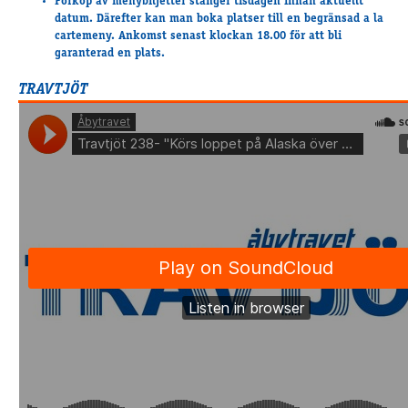
Förköp av menybiljetter stänger tisdagen innan aktuellt
Supertorsdag
datum. Därefter kan man boka platser till en begränsad a la
cartemeny. Ankomst senast klockan 18.00 för att bli
Ponnytravtävlingar
garanterad en plats.
Ridsport
TRAVTJÖT
Om travskolan
Samarbetspartners
Licenskurser
Kursutbud och Aktiviteter
Ungdoms­stipendium
Ledningsgrupp
Kontakt
Styrelsen
Åby Trav­sällskap
Intresseföreningar
Press