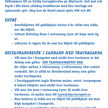
Välkommen till en härlig travupplevelse på Åbytravet. God mat och
Travkonferens
dryck i ditt bästa sällskap kombineras med fina travlopp och
Exponering & värdskap
spännande spel. Idag kan du bland annat spela V86 och DD.
Aktiviteter
ENTRÉ
Entrébiljetten till publikplats kostar 0 kr. Glöm inte ladda
ner din biljett.
Hört och hänt
Lättare förtäring finns i restaurang Lyon att köpa med sig
Tävling
ut.
Läktaren är öppen för de som har biljett till publikplats
Tävlingsserier
Träning och provlopp
RESTAURANGBESÖK I SAMBAND MED TRAVDAGARNA
Aktiva
Vill man äta i Orangeriet med utsikt över travbanan är det
förköp som gäller.
KÖP TRAVDAGSPAKETET HÄR.
Månadens hästägare 2026
Du väljer mellan 3-rättersmeny, 2-rättersmney eller enbart
Månadens B-tränare 2026
varmrätt. Det är alltid en förutbestämd meny som gäller
Euro Classic Trot
under travdagarna.
I Travdagspaketet ingår förutom maten, entré, travprogram
Andelshästar
& bokad sittplats med utsikt över travbanan.
Vill man äta inne i restaurang Lyon. Ej utsikt över
travbanan, så mailar man till
Lyon@aby.travsport.se
Man behöver ej ladda ner en biljett till publikplats om man
Åby Stora Pris 2026
köpt matpaket i Orangeriet.
Supertorsdag för företag