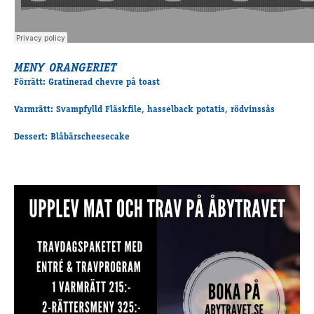
MENY ORANGERIET
Förrätt: Gratinerad chevre på toast
Varmrätt: Svampfylld Fläskfile, hasselback potatis, rödvinssås
Dessert: Blåbärscheesecake