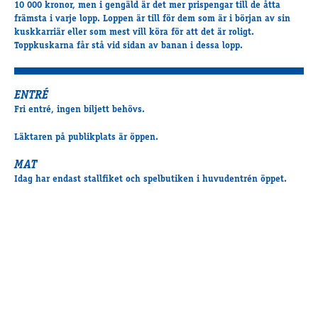
Travkonferens
10 000 kronor, men i gengäld är det mer prispengar till de åtta
främsta i varje lopp. Loppen är till för dem som är i början av sin
Exponering & värdskap
kuskkarriär eller som mest vill köra för att det är roligt.
Aktiviteter
Toppkuskarna får stå vid sidan av banan i dessa lopp.
ENTRÉ
Hört och hänt
Fri entré, ingen biljett behövs.
Tävling
Tävlingsserier
Läktaren på publikplats är öppen.
Träning och provlopp
MAT
Aktiva
Idag har endast stallfiket och spelbutiken i huvudentrén öppet.
Månadens hästägare 2026
Månadens B-tränare 2026
Euro Classic Trot
Andelshästar
Åby Stora Pris 2026
Supertorsdag för företag