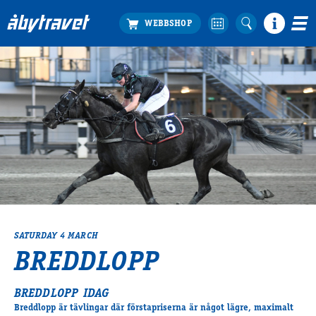
Köp biljett
Travprogrammet
Boka ställplats
Bra att veta
Restauranger
Catering by Lyon
Hotell nära oss
Nybörjar­guide
Presentkort
SATURDAY 4 MARCH
Tävlingsdagar
BREDDLOPP
FAQ
BREDDLOPP IDAG
Breddlopp är tävlingar där förstapriserna är något lägre, maximalt