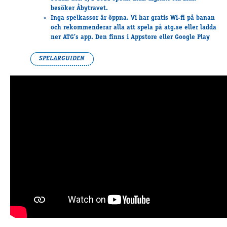
Supertorsdag
besöker Åbytravet.
Inga spelkassor
är öppna. Vi har gratis Wi-fi på banan
Ponnytravtävlingar
och rekommenderar alla att spela på atg.se eller ladda
Ridsport
ner ATG’s app. Den finns i Appstore eller Google Play
SPELARGUIDEN
Om travskolan
Samarbetspartners
Licenskurser
Kursutbud och Aktiviteter
Ungdoms­stipendium
Ledningsgrupp
Kontakt
Styrelsen
Åby Trav­sällskap
Intresseföreningar
Press