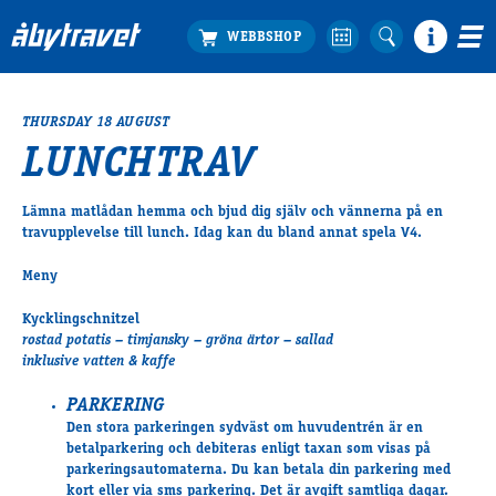
THURSDAY 18 AUGUST
Köp biljett
LUNCHTRAV
Travprogrammet
Boka ställplats
Lämna matlådan hemma och bjud dig själv och vännerna på en
Bra att veta
travupplevelse till lunch. Idag kan du bland annat spela V4.
Restauranger
Meny
Catering by Lyon
Hotell nära oss
Kycklingschnitzel
Nybörjar­guide
rostad potatis – timjansky – gröna ärtor – sallad
inklusive vatten & kaffe
Presentkort
Tävlingsdagar
PARKERING
FAQ
Den stora parkeringen sydväst om huvudentrén är en
betalparkering och debiteras enligt taxan som visas på
parkeringsautomaterna. Du kan betala din parkering med
kort eller via sms parkering. Det är avgift samtliga dagar.