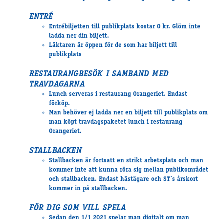
Travkonferens
ENTRÉ
Exponering & värdskap
Entrébiljetten till publikplats kostar 0 kr. Glöm inte
Aktiviteter
ladda ner din biljett.
Läktaren är öppen för de som har biljett till
publikplats
Hört och hänt
RESTAURANGBESÖK I SAMBAND MED
Tävling
TRAVDAGARNA
Tävlingsserier
Lunch serveras i restaurang Orangeriet. Endast
Träning och provlopp
förköp.
Man behöver ej ladda ner en biljett till publikplats om
Aktiva
man köpt travdagspaketet lunch i restaurang
Månadens hästägare 2026
Orangeriet.
Månadens B-tränare 2026
STALLBACKEN
Euro Classic Trot
Stallbacken är fortsatt en strikt arbetsplats och man
Andelshästar
kommer
inte att kunna röra sig
mellan publikområdet
och stallbacken. Endast hästägare och ST´s årskort
kommer in på stallbacken.
Åby Stora Pris 2026
FÖR DIG SOM VILL SPELA
Supertorsdag för företag
Sedan den 1/1 2021 spelar man digitalt om man