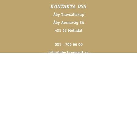
KONTAKTA OSS
Åby Travsällskap
Åby Arenaväg 8A
431 62 Mölndal
031 - 706 66 00
info@aby.travsport.se
FÖLJ OSS GÄRNA!
@abytravet på sociala medier
FÖR DE SENASTE NYHETERNA
Skriv upp dig på vårt nyhetsbrev