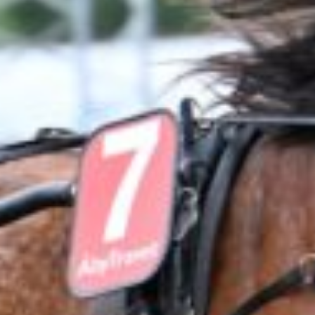
Travkonferens
Exponering & värdskap
Aktiviteter
Hört och hänt
Tävling
Tävlingsserier
Träning och provlopp
Aktiva
Månadens hästägare 2026
Månadens B-tränare 2026
Euro Classic Trot
Andelshästar
Åby Stora Pris 2026
Supertorsdag för företag