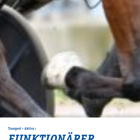
Travsport
›
Aktiva
›