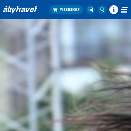
Köp biljett
Travprogrammet
Boka ställplats
Bra att veta
Restauranger
Catering by Lyon
Hotell nära oss
Nybörjar­guide
Presentkort
Tävlingsdagar
FAQ