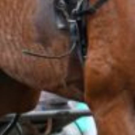
Supertorsdag
Ponnytravtävlingar
Ridsport
Om travskolan
Samarbetspartners
Licenskurser
Kursutbud och Aktiviteter
Ungdoms­stipendium
Ledningsgrupp
Kontakt
Styrelsen
Åby Trav­sällskap
Intresseföreningar
Press