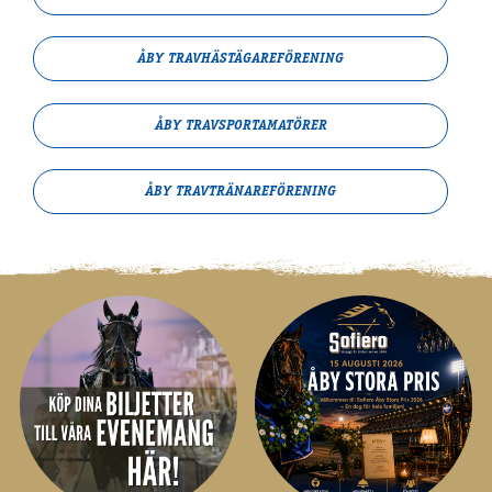
ÅBY TRAVHÄSTÄGARE­FÖRENING
ÅBY TRAVSPORT­­AMATÖRER
ÅBY TRAVTRÄNARE­FÖRENING