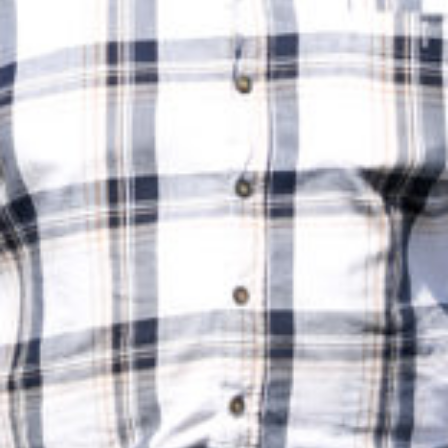
Supertorsdag
Ponnytravtävlingar
Ridsport
Om travskolan
Samarbetspartners
Licenskurser
Kursutbud och Aktiviteter
Ungdoms­stipendium
Ledningsgrupp
Kontakt
Styrelsen
Åby Trav­sällskap
Intresseföreningar
Press