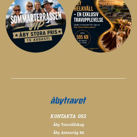
KONTAKTA OSS
Åby Travsällskap
Åby Arenaväg 8A