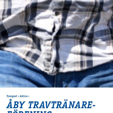
Travsport
›
Aktiva
›
ÅBY TRAVTRÄNARE­