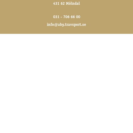
431 62 Mölndal
031 - 706 66 00
info@aby.travsport.se
FÖLJ OSS GÄRNA!
@abytravet på sociala medier
FÖR DE SENASTE NYHETERNA
Skriv upp dig på vårt nyhetsbrev
SKICKA ANMÄLAN