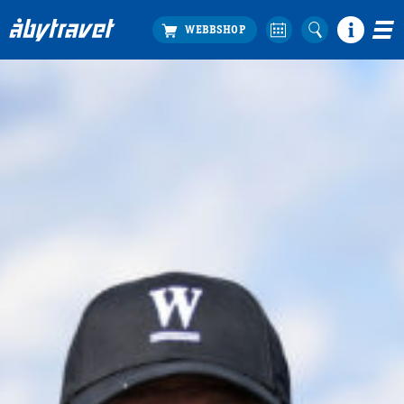
Köp biljett
Travprogrammet
Boka ställplats
Bra att veta
Restauranger
Catering by Lyon
Hotell nära oss
Nybörjar­guide
Presentkort
Tävlingsdagar
FAQ