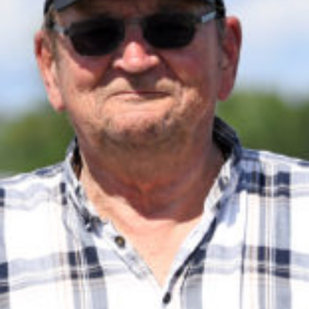
Travkonferens
Exponering & värdskap
Aktiviteter
Hört och hänt
Tävling
Tävlingsserier
Träning och provlopp
Aktiva
Månadens hästägare 2026
Månadens B-tränare 2026
Euro Classic Trot
Andelshästar
Åby Stora Pris 2026
Supertorsdag för företag