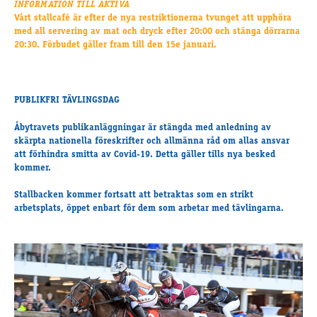
INFORMATION TILL AKTIVA
Travkonferens
Vårt stallcafé är efter de nya restriktionerna tvunget att upphöra
Exponering & värdskap
med all servering av mat och dryck efter 20:00 och stänga dörrarna
Aktiviteter
20:30. Förbudet gäller fram till den 15e januari.
Hört och hänt
PUBLIKFRI TÄVLINGSDAG
Tävling
Åbytravets publikanläggningar är stängda m
ed anledning av
Tävlingsserier
skärpta nationella föreskrifter och allmänna råd om allas ansvar
Träning och provlopp
att förhindra smitta av Covid-19. Detta gäller tills nya besked
Aktiva
kommer.
Månadens hästägare 2026
Stallbacken kommer fortsatt att betraktas som en strikt
Månadens B-tränare 2026
arbetsplats, öppet enbart för dem som arbetar med tävlingarna.
Euro Classic Trot
Andelshästar
Åby Stora Pris 2026
Supertorsdag för företag