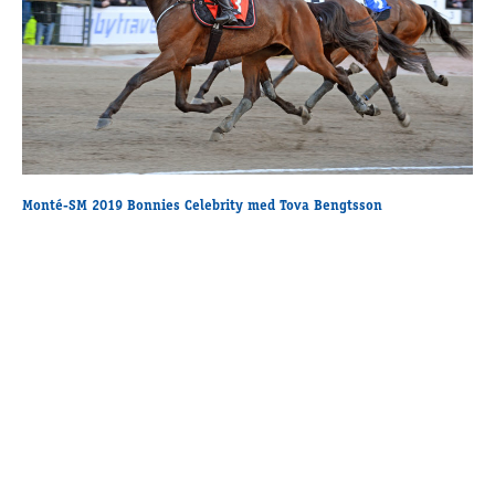
Supertorsdag
Ponnytravtävlingar
Ridsport
Om travskolan
Samarbetspartners
Monté-SM 2019 Bonnies Celebrity med Tova Bengtsson
Licenskurser
Kursutbud och Aktiviteter
Ungdoms­stipendium
Ledningsgrupp
Kontakt
Styrelsen
Åby Trav­sällskap
Intresseföreningar
Press