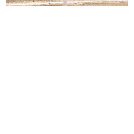
Supertorsdag
Ponnytravtävlingar
Ridsport
Om travskolan
Samarbetspartners
Licenskurser
Kursutbud och Aktiviteter
Ungdoms­stipendium
Ledningsgrupp
Kontakt
Styrelsen
Åby Trav­sällskap
Intresseföreningar
Press