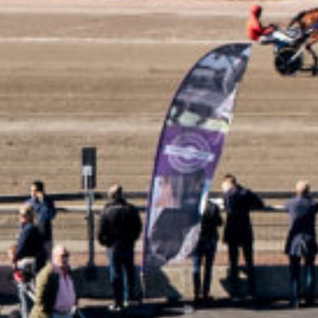
Supertorsdag
Ponnytravtävlingar
Ridsport
Om travskolan
Samarbetspartners
Licenskurser
Kursutbud och Aktiviteter
Ungdoms­stipendium
Ledningsgrupp
Kontakt
Styrelsen
Åby Trav­sällskap
Intresseföreningar
Press