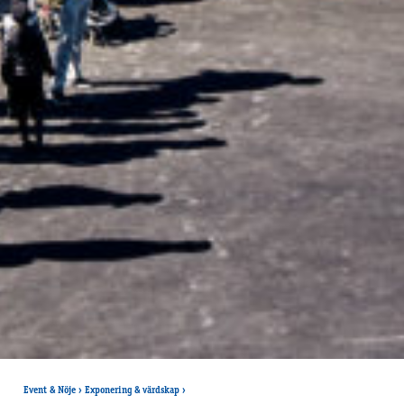
Event & Nöje
›
Exponering & värdskap
›