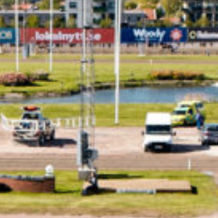
Travkonferens
Exponering & värdskap
Aktiviteter
Hört och hänt
Tävling
Tävlingsserier
Träning och provlopp
Aktiva
Månadens hästägare 2026
Månadens B-tränare 2026
Euro Classic Trot
Andelshästar
Åby Stora Pris 2026
Supertorsdag för företag