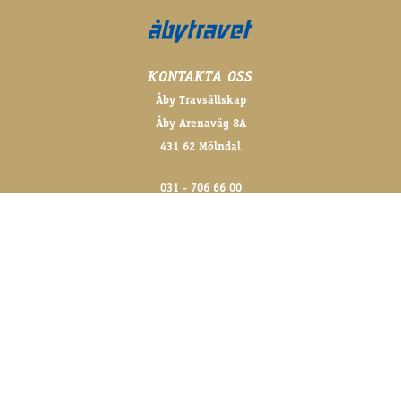
KONTAKTA OSS
Åby Travsällskap
Åby Arenaväg 8A
431 62 Mölndal
031 - 706 66 00
info@aby.travsport.se
FÖLJ OSS GÄRNA!
@abytravet på sociala medier
FÖR DE SENASTE NYHETERNA