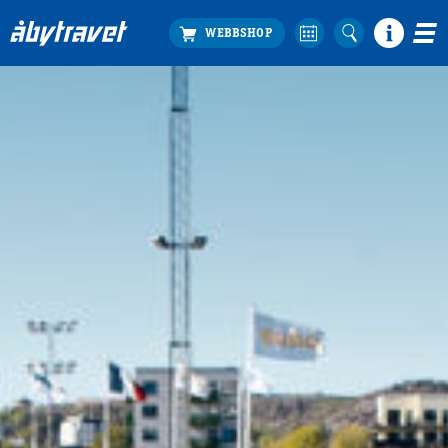
Köp biljett
Travprogrammet
Boka ställplats
Bra att veta
Restauranger
Catering by Lyon
Hotell nära oss
Nybörjar­guide
Presentkort
Tävlingsdagar
FAQ