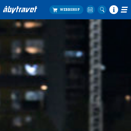
Köp biljett
Travprogrammet
Boka ställplats
Bra att veta
Restauranger
Catering by Lyon
Hotell nära oss
Nybörjar­guide
Presentkort
Tävlingsdagar
FAQ