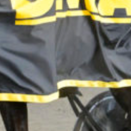
Supertorsdag
Ponnytravtävlingar
Ridsport
Om travskolan
Samarbetspartners
Licenskurser
Kursutbud och Aktiviteter
Ungdoms­stipendium
Ledningsgrupp
Kontakt
Styrelsen
Åby Trav­sällskap
Intresseföreningar
Press