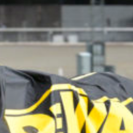
Travkonferens
Exponering & värdskap
Aktiviteter
Hört och hänt
Tävling
Tävlingsserier
Träning och provlopp
Aktiva
Månadens hästägare 2026
Månadens B-tränare 2026
Euro Classic Trot
Andelshästar
Åby Stora Pris 2026
Supertorsdag för företag