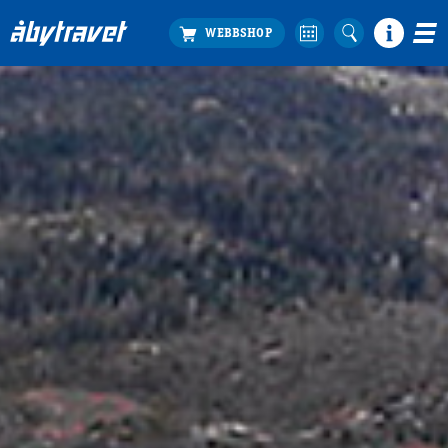
Köp biljett
Travprogrammet
Boka ställplats
Bra att veta
Restauranger
Catering by Lyon
Hotell nära oss
Nybörjar­guide
Presentkort
Tävlingsdagar
FAQ