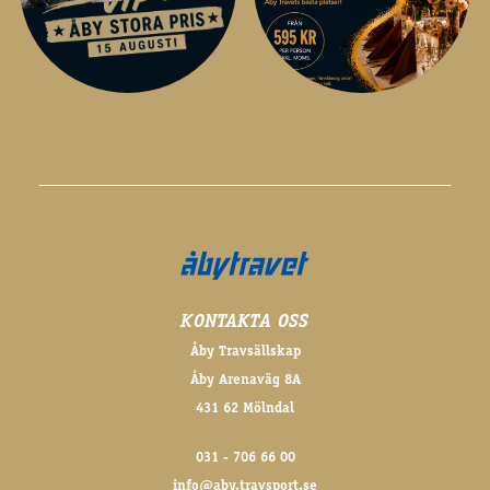
KONTAKTA OSS
Åby Travsällskap
Åby Arenaväg 8A
431 62 Mölndal
031 - 706 66 00
info@aby.travsport.se