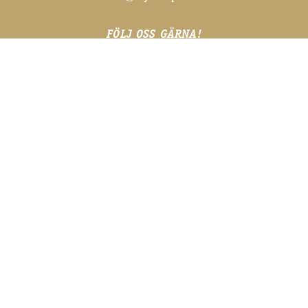
FÖLJ OSS GÄRNA!
@abytravet på sociala medier
FÖR DE SENASTE NYHETERNA
Skriv upp dig på vårt nyhetsbrev
SKICKA ANMÄLAN
BESÖK GÄRNA VÅRA VÄNNER