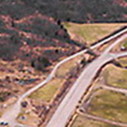
Travkonferens
Exponering & värdskap
Aktiviteter
Hört och hänt
Tävling
Tävlingsserier
Träning och provlopp
Aktiva
Månadens hästägare 2026
Månadens B-tränare 2026
Euro Classic Trot
Andelshästar
Åby Stora Pris 2026
Supertorsdag för företag