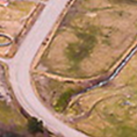
Supertorsdag
Ponnytravtävlingar
Ridsport
Om travskolan
Samarbetspartners
Licenskurser
Kursutbud och Aktiviteter
Ungdoms­stipendium
Ledningsgrupp
Kontakt
Styrelsen
Åby Trav­sällskap
Intresseföreningar
Press