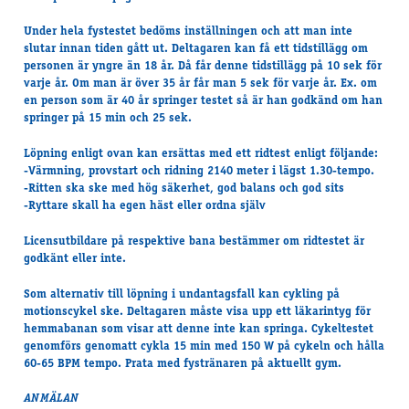
Under hela fystestet bedöms inställningen och att man inte
slutar innan tiden gått ut. Deltagaren kan få ett tidstillägg om
personen är yngre än 18 år. Då får denne tidstillägg på 10 sek för
varje år. Om man är över 35 år får man 5 sek för varje år. Ex. om
en person som är 40 år springer testet så är han godkänd om han
springer på 15 min och 25 sek.
Löpning enligt ovan kan ersättas med ett ridtest enligt följande:
-Värmning, provstart och ridning 2140 meter i lägst 1.30-tempo.
-Ritten ska ske med hög säkerhet, god balans och god sits
-Ryttare skall ha egen häst eller ordna själv
Licensutbildare på respektive bana bestämmer om ridtestet är
godkänt eller inte.
Som alternativ till löpning i undantagsfall kan cykling på
motionscykel ske. Deltagaren måste visa upp ett läkarintyg för
hemmabanan som visar att denne inte kan springa. Cykeltestet
genomförs genomatt cykla 15 min med 150 W på cykeln och hålla
60-65 BPM tempo. Prata med fystränaren på aktuellt gym.
ANMÄLAN