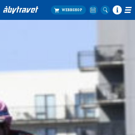
Köp biljett
Travprogrammet
Boka ställplats
Bra att veta
Restauranger
Catering by Lyon
Hotell nära oss
Nybörjar­guide
Presentkort
Tävlingsdagar
FAQ