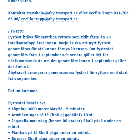
under våren.
Kontakta
travskola@aby.travsport.se
eller Cecilia Tropp 031-706
66 06/
cecilia.tropp@aby.travsport.se
FYSTEST
Fystest krävs för samtliga ryttare som ridit färre än 20
totalisatorlopp året innan. Varje år ska ett nytt fystest
genomföras för att kunna förnya licensen. Om fystestet
genomförs från 1 september och senare gäller det för
nästkommande år, om det genomförs innan 1 september gäller
det året ut.
Åbytravet arrangerar gemensamma fystest för ryttare med start
från september.
Datum kommer.
Fystestet består av:
• Löpning 3000 meter Maxtid 15 minuter.
• Armhävningar på tå (knä ej godkänt) 10 st.
• Jägarvila mot vägg (benen 90 grader) Skall pågå under en
minut.
• Plankan på tå Skall pågå under en minut.
• Burpees Skall pågå under en minut.