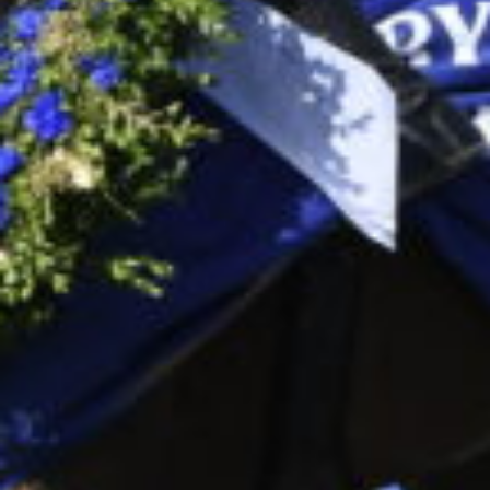
Supertorsdag
Ponnytravtävlingar
Ridsport
Om travskolan
Samarbetspartners
Licenskurser
Kursutbud och Aktiviteter
Ungdoms­stipendium
Ledningsgrupp
Kontakt
Styrelsen
Åby Trav­sällskap
Intresseföreningar
Press