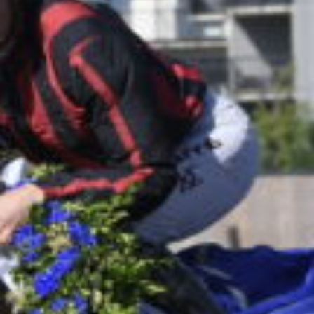
Travkonferens
Exponering & värdskap
Aktiviteter
Hört och hänt
Tävling
Tävlingsserier
Träning och provlopp
Aktiva
Månadens hästägare 2026
Månadens B-tränare 2026
Euro Classic Trot
Andelshästar
Åby Stora Pris 2026
Supertorsdag för företag