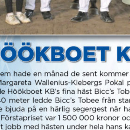
Supertorsdag
Ponnytravtävlingar
Ridsport
Om travskolan
Samarbetspartners
Licenskurser
Kursutbud och Aktiviteter
Ungdoms­stipendium
Ledningsgrupp
Kontakt
Styrelsen
Åby Trav­sällskap
Intresseföreningar
Press