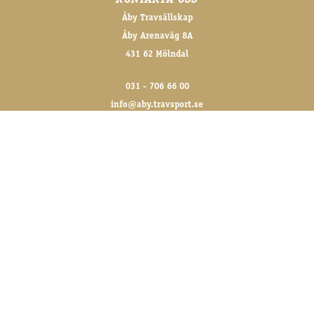
KONTAKTA OSS
Åby Travsällskap
Åby Arenaväg 8A
431 62 Mölndal
031 - 706 66 00
info@aby.travsport.se
FÖLJ OSS GÄRNA!
@abytravet på sociala medier
FÖR DE SENASTE NYHETERNA
Skriv upp dig på vårt nyhetsbrev
SKICKA ANMÄLAN