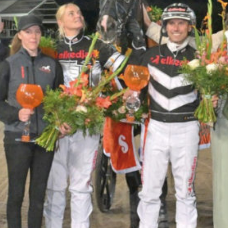
Travkonferens
Exponering & värdskap
Aktiviteter
Hört och hänt
Tävling
Tävlingsserier
Träning och provlopp
Aktiva
Månadens hästägare 2026
Månadens B-tränare 2026
Euro Classic Trot
Andelshästar
Åby Stora Pris 2026
Supertorsdag för företag