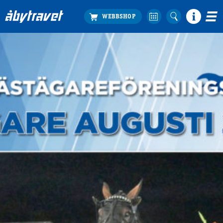
Köp biljett
Travprogrammet
Boka ställplats
Bra att veta
Restauranger
Catering by Lyon
Hotell nära oss
Nybörjar­guide
Presentkort
Tävlingsdagar
FAQ