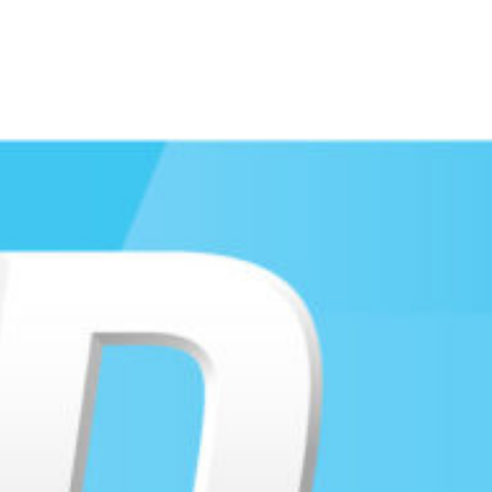
Travkonferens
Exponering & värdskap
Aktiviteter
Hört och hänt
Tävling
Tävlingsserier
Träning och provlopp
Aktiva
Månadens hästägare 2026
Månadens B-tränare 2026
Euro Classic Trot
Andelshästar
Åby Stora Pris 2026
Supertorsdag för företag