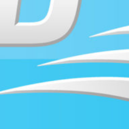
Supertorsdag
Ponnytravtävlingar
Ridsport
Om travskolan
Samarbetspartners
Licenskurser
Kursutbud och Aktiviteter
Ungdoms­stipendium
Ledningsgrupp
Kontakt
Styrelsen
Åby Trav­sällskap
Intresseföreningar
Press