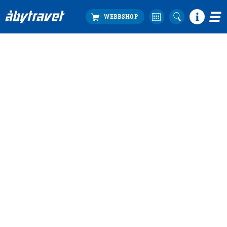
Köp biljett
Travprogrammet
Boka ställplats
Bra att veta
Restauranger
Catering by Lyon
Hotell nära oss
Nybörjar­guide
Presentkort
Tävlingsdagar
FAQ