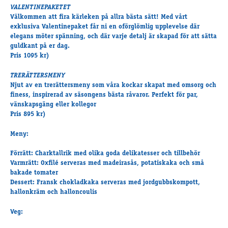
VALENTINEPAKETET
Välkommen att fira kärleken på allra bästa sätt! Med vårt
exklusiva Valentinepaket får ni en oförglömlig upplevelse där
elegans möter spänning, och där varje detalj är skapad för att sätta
guldkant på er dag.
Pris 1095 kr)
TRERÄTTERSMENY
Njut av en trerättersmeny som våra kockar skapat med omsorg och
finess, inspirerad av säsongens bästa råvaror. Perfekt för par,
vänskapsgäng eller kollegor
Pris 895 kr)
Meny:
Förrätt: Charktallrik med olika goda delikatesser och tillbehör
Varmrätt: Oxfilé serveras med madeirasås, potatiskaka och små
bakade tomater
Dessert: Fransk chokladkaka serveras med jordgubbskompott,
hallonkräm och halloncoulis
Veg: