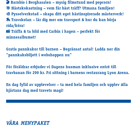
🎬 Barnbio i Berghasalen – mysig filmstund med popcorn!
Supertorsdag
🎯 Hästskokastning – vem får bäst träff? Utmana familjen!
Ponnytravtävlingar
🎨 Pysselverkstad – skapa ditt eget hästinspirerade mästerverk!
🏇 Travskolan – lär dig mer om travsport & hur du kan börja
Ridsport
rida/köra!
📸 Träffa & ta bild med Carbin i hagen – perfekt för
minnesalbumet!
Om travskolan
Gratis pannkakor till barnen – Begränsat antal! Ladda ner din
Samarbetspartners
“pannkaksbiljett i webshoppen nu”
Licenskurser
Kursutbud och Aktiviteter
För föräldrar erbjuder vi Dagens husman inklusive entré till
travbanan för 299 kr. Fri sittning i barnens restaurang Lyon Arena.
Ungdoms­stipendium
En dag fylld av upplevelser – ta med hela familjen och upplev
Alla
hjärtans dag med travets magi!
Ledningsgrupp
Kontakt
Styrelsen
Åby Trav­sällskap
VÅRA MENYPAKET
Intresseföreningar
Press