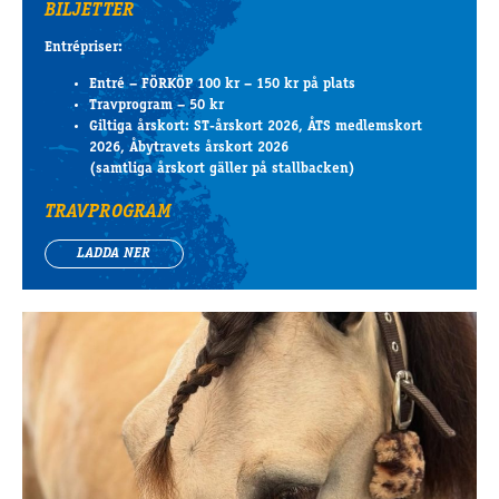
BILJETTER
Entrépriser:
Entré – FÖRKÖP 100 kr – 150 kr på plats
Travprogram – 50 kr
Giltiga årskort: ST-årskort 2026, ÅTS medlemskort
2026, Åbytravets årskort 2026
(samtliga årskort gäller på stallbacken)
TRAVPROGRAM
LADDA NER