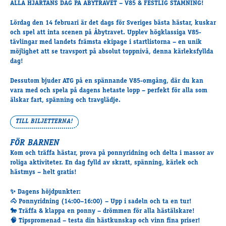
ALLA HJÄRTANS DAG PÅ ÅBYTRAVET – V85 & FESTLIG STÄMNING!
Travkonferens
Exponering & värdskap
Lördag den
14 februari
är det dags för Sveriges bästa hästar, kuskar
Aktiviteter
och spel att inta scenen på
Åbytravet
. Upplev högklassiga
V85-
tävlingar
med landets främsta ekipage i startlistorna – en unik
möjlighet att se travsport på absolut toppnivå, denna kärleksfyllda
dag!
Hört och hänt
Tävling
Dessutom bjuder
ATG
på en spännande
V85-omgång
, där du kan
vara med och spela på dagens hetaste lopp – perfekt för alla som
Tävlingsserier
älskar fart, spänning och travglädje.
Träning och provlopp
Aktiva
TILL BILJETTERNA!
Månadens hästägare 2026
FÖR BARNEN
Månadens B-tränare 2026
Kom och träffa hästar, prova på ponnyridning och delta i massor av
Euro Classic Trot
roliga aktiviteter. En dag fylld av skratt, spänning, kärlek och
Andelshästar
hästmys – helt gratis!
✨
Dagens höjdpunkter:
🐴 Ponnyridning (14:00–16:00) – Upp i sadeln och ta en tur!
Åby Stora Pris 2026
🐎 Träffa & klappa en ponny – drömmen för alla hästälskare!
🧠 Tipspromenad – testa din hästkunskap och vinn fina priser!
Supertorsdag för företag