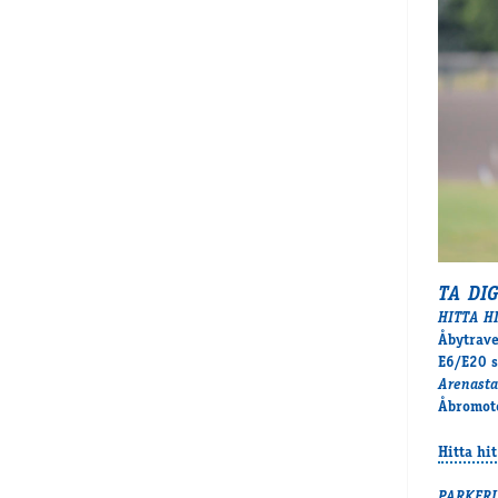
TA DI
HITTA H
Åbytrave
E6/E20 s
Arenast
Åbromot
Hitta hit