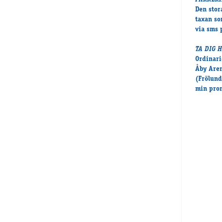
PARKER
Den stor
taxan so
via sms 
TA DIG 
Ordinari
Åby Aren
(Frölund
min prom