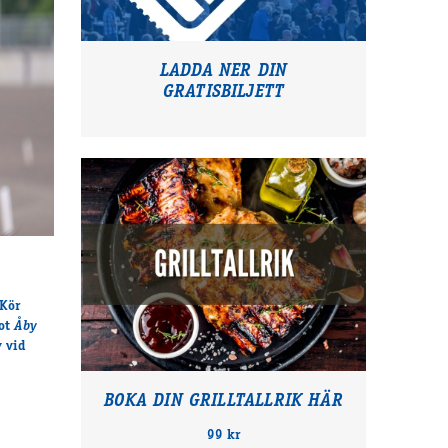
LADDA NER DIN
GRATISBILJETT
 Kör
mot
Åby
v vid
BOKA DIN GRILLTALLRIK HÄR
99 kr