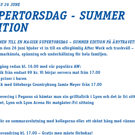
Y 26 JUNE
PERTORSDAG - SUMMER
ITION
EN TILL EN MAGISK SUPERTORSDAG – SUMMER EDITION PÅ ÅBYTRAVET
n den 26 juni bjuder vi in till en oförglömlig After Work och travkväll – 
arkänsla, spänning och underhållning för hela familjen.
igång redan kl. 16.00 med vår populära AW:
lrik från endast 99 kr. Vi börjar servera mat från 17.00
 priser i baren
ik med Göteborgs Countrykung Jamie Meyer från 17.00
overing i Pegasus så hämtar man sin grilltallrik i Lyon och det är fri sit
et, Lyon och Lyon Arena för matgäster-Fri sittning
för en sommaravslutning med kollegorna eller ett skönt häng med vänne
ksvandring kl. 17.00 – Gratis men måste förbokas!