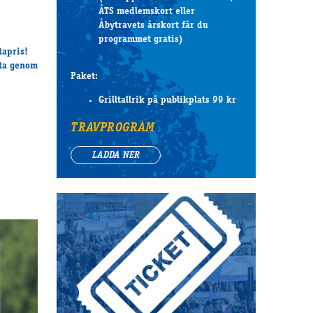
ÅTS medlemskort eller
Åbytravets årskort får du
programmet gratis)
tapris
!
sta genom
Paket:
Grilltallrik på publikplats 99 kr
TRAVPROGRAM
LADDA NER