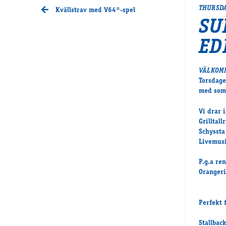
THURSDA
Kvällstrav med V64®-spel
SU
ED
VÄLKOMM
Torsdage
med somm
Vi drar 
Grilltal
Schyssta
Livemus
P.g.a ren
Orangeri
Perfekt 
Stallbac