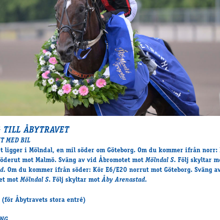
G TILL ÅBYTRAVET
IT MED BIL
t ligger i Mölndal, en mil söder om Göteborg. Om du kommer ifrån norr:
öderut mot Malmö. Sväng av vid Åbromotet mot
Mölndal S
. Följ skyltar 
ad
. Om du kommer ifrån söder: Kör E6/E20 norrut mot Göteborg. Sväng a
et mot
Mölndal S
. Följ skyltar mot
Åby Arenastad
.
(för Åbytravets stora entré)