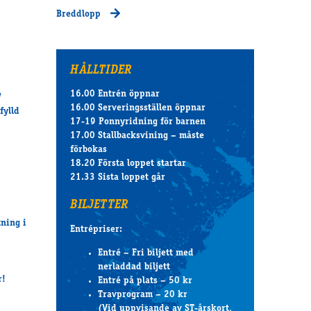
Breddlopp
HÅLLTIDER
16.00 Entrén öppnar
!
16.00 Serveringsställen öppnar
fylld
17-19 Ponnyridning för barnen
17.00 Stallbacksvining – måste
förbokas
18.20 Första loppet startar
21.33 Sista loppet går
BILJETTER
tning i
Entrépriser:
Entré – Fri biljett med
nerladdad biljett
r!
Entré på plats – 50 kr
Travprogram – 20 kr
(Vid uppvisande av ST-årskort,