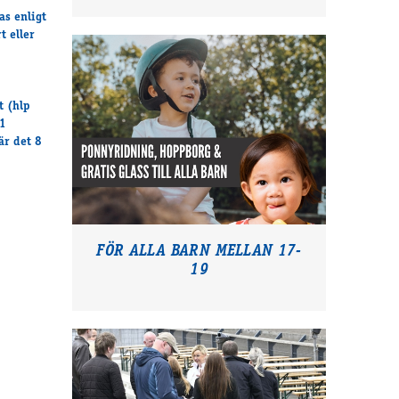
as enligt
t eller
t (hlp
51
är det 8
FÖR ALLA BARN MELLAN 17-
19