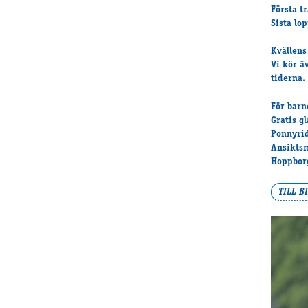
Första t
Sista lo
Kvällens
Vi kör 
tiderna.
För barne
Gratis gl
Ponnyri
Ansiktsm
Hoppborg
TILL B