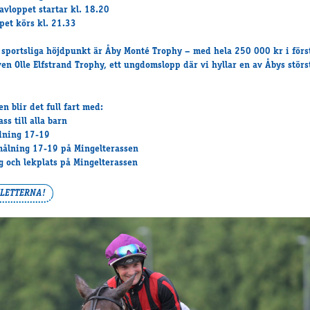
ravloppet startar kl. 18.20
ppet körs kl. 21.33
 sportsliga höjdpunkt är
Åby Monté Trophy
– med hela
250 000 kr i förs
även
Olle Elfstrand Trophy
, ett ungdomslopp där vi hyllar en av Åbys stör
n blir det full fart med:
ass till alla barn
dning 17-19
ålning 17-19 på Mingelterassen
 och lekplats på Mingelterassen
ILETTERNA!