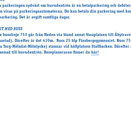
ING
a parkeringen sydväst om huvudentrén är en betalparkering och debiter
m visas på parkeringsautomaterna. Du kan betala din parkering med kor
parkering. Det är avgift samtliga dagar.
HIT MED BUSS
e busslinje 753 går från Heden via bland annat Vasaplatsen till Åbytrave
astad). Därefter är det 410m. Buss 25 hlp Fässbergsgymnasiet. Buss 7
a Torg-Mölndal-Mölnlycke) stannar vid hållplatsen Stallbacken. Därefter 
enad till huvudentrén. Reseplaneraren finner du
här!