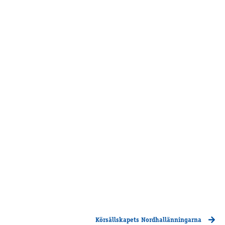
Supertorsdag
Ponnytravtävlingar
Ridsport
Om travskolan
Samarbetspartners
Licenskurser
Kursutbud och Aktiviteter
Ungdoms­stipendium
Ledningsgrupp
Kontakt
Styrelsen
Åby Trav­sällskap
Intresseföreningar
Körsällskapets Nordhallänningarna
Press