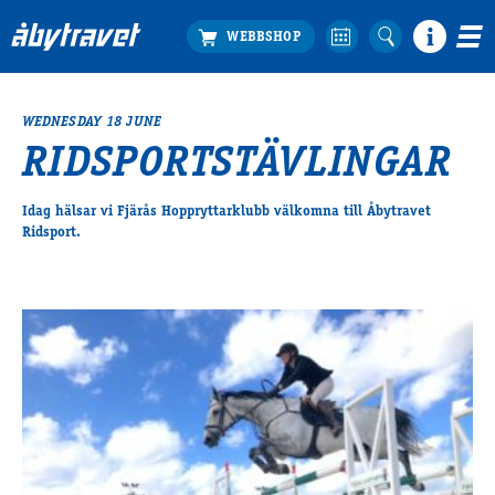
WEDNESDAY 18 JUNE
Köp biljett
RIDSPORTSTÄVLINGAR
Travprogrammet
Boka ställplats
Idag hälsar vi Fjärås Hoppryttarklubb välkomna till Åbytravet
Bra att veta
Ridsport.
Restauranger
Catering by Lyon
Hotell nära oss
Nybörjar­guide
Presentkort
Tävlingsdagar
FAQ