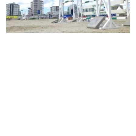
Travkonferens
Exponering & värdskap
Aktiviteter
Hört och hänt
Tävling
Tävlingsserier
Träning och provlopp
Aktiva
Månadens hästägare 2026
Månadens B-tränare 2026
Euro Classic Trot
Andelshästar
Åby Stora Pris 2026
Supertorsdag för företag