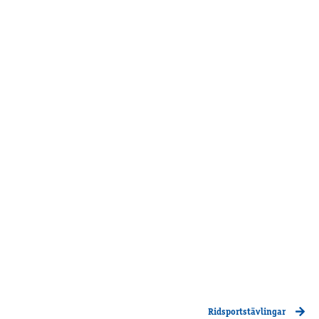
Supertorsdag
Ponnytravtävlingar
Ridsport
Om travskolan
Samarbetspartners
Licenskurser
Kursutbud och Aktiviteter
Ungdoms­stipendium
Ledningsgrupp
Kontakt
Styrelsen
Åby Trav­sällskap
Intresseföreningar
Ridsportstävlingar
Press