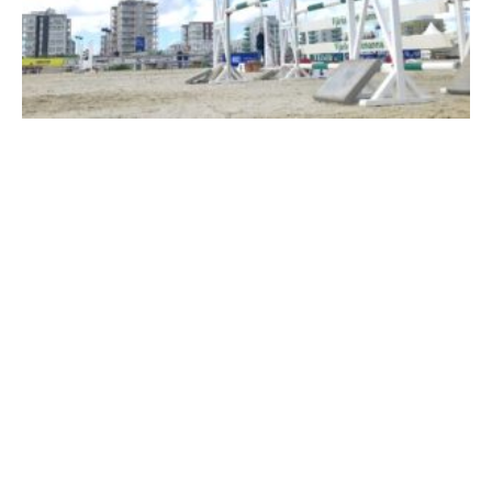
Travkonferens
Exponering & värdskap
Aktiviteter
Hört och hänt
Tävling
Tävlingsserier
Träning och provlopp
Aktiva
Månadens hästägare 2026
Månadens B-tränare 2026
Euro Classic Trot
Andelshästar
Åby Stora Pris 2026
Supertorsdag för företag