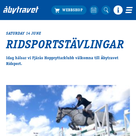
SATURDAY 14 JUNE
Köp biljett
RIDSPORTSTÄVLINGAR
Travprogrammet
Boka ställplats
Idag hälsar vi Fjärås Hoppryttarklubb välkomna till Åbytravet
Bra att veta
Ridsport.
Restauranger
Catering by Lyon
Hotell nära oss
Nybörjar­guide
Presentkort
Tävlingsdagar
FAQ