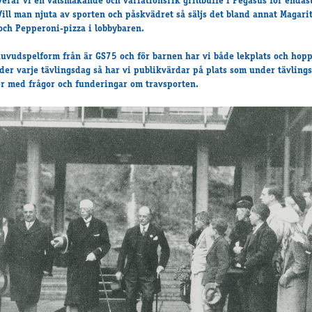
verar vi en välsmakande och variationsrik grillbuffé i Pegasus för endas
Vill man njuta av sporten och påskvädret så säljs det bland annat Magarit
och Pepperoni-pizza i lobbybaren.
uvudspelform från är GS75 och för barnen har vi både lekplats och hop
der varje tävlingsdag så har vi publikvärdar på plats som under tävling
er med frågor och funderingar om travsporten.