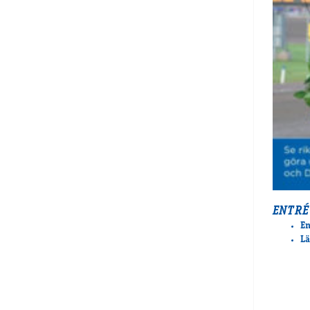
ENTRÉ
En
Lä