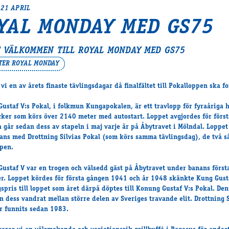
21 APRIL
YAL MONDAY MED GS75
 VÄLKOMMEN TILL ROYAL MONDAY MED GS75
TTER ROYAL MONDAY
 vi en av årets finaste tävlingsdagar då finalfältet till Pokalloppen ska f
ustaf V:s Pokal, i folkmun Kungapokalen, är ett travlopp för fyraåriga 
cker som körs över 2140 meter med autostart. Loppet avgjordes för förs
 går sedan dess av stapeln i maj varje år på Åbytravet i Mölndal. Loppet
ans med Drottning Silvias Pokal (som körs samma tävlingsdag), de två s
pen.
ustaf V var en trogen och välsedd gäst på Åbytravet under banans först
r. Loppet kördes för första gången 1941 och år 1948 skänkte Kung Gusta
spris till loppet som året därpå döptes till Konung Gustaf V:s Pokal. De
n dess vandrat mellan större delen av Sveriges travande elit. Drottning S
r funnits sedan 1983.