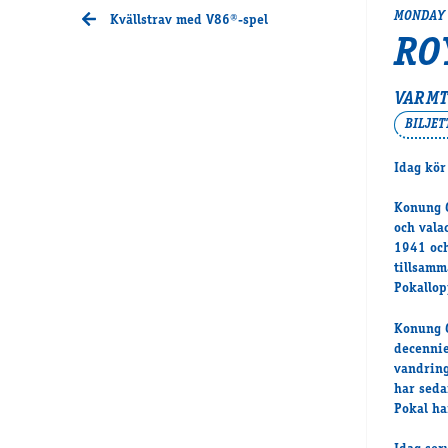
MONDAY 
Kvällstrav med V86®-spel
RO
VARMT
BILJE
Idag kör
Konung G
och vala
1941 och
tillsamm
Pokallop
Konung G
decennie
vandring
har seda
Pokal ha