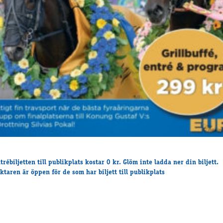
trébiljetten till publikplats kostar 0 kr. Glöm inte ladda ner din biljett.
ktaren är öppen för de som har biljett till publikplats