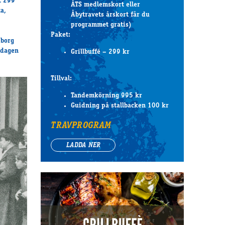
t 299
ÅTS medlemskort eller
a,
Åbytravets årskort får du
programmet gratis)
Paket:
pborg
sdagen
Grillbuffé – 299 kr
Tillval:
Tandemkörning 995 kr
Guidning på stallbacken 100 kr
TRAVPROGRAM
LADDA NER