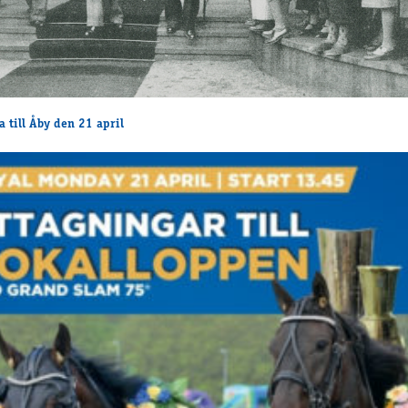
 till Åby den 21 april