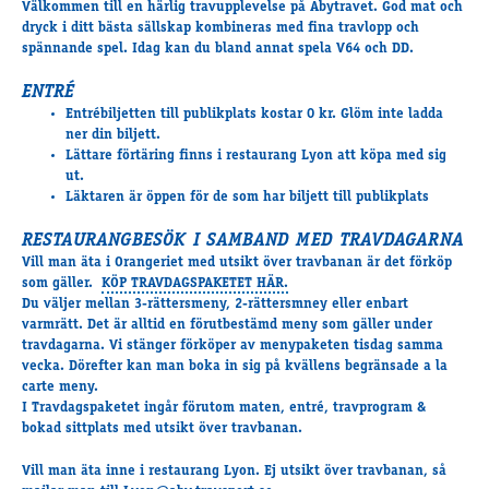
Välkommen till en härlig travupplevelse på Åbytravet. God mat och
Travkonferens
dryck i ditt bästa sällskap kombineras med fina travlopp och
Exponering & värdskap
spännande spel. Idag kan du bland annat spela V64 och DD.
Aktiviteter
ENTRÉ
Entrébiljetten till publikplats kostar 0 kr. Glöm inte ladda
ner din biljett.
Hört och hänt
Lättare förtäring finns i restaurang Lyon att köpa med sig
Tävling
ut.
Läktaren är öppen för de som har biljett till publikplats
Tävlingsserier
Träning och provlopp
RESTAURANGBESÖK I SAMBAND MED TRAVDAGARNA
Aktiva
Vill man äta i Orangeriet med utsikt över travbanan är det förköp
som gäller.
KÖP TRAVDAGSPAKETET HÄR.
Månadens hästägare 2026
Du väljer mellan 3-rättersmeny, 2-rättersmney eller enbart
Månadens B-tränare 2026
varmrätt. Det är alltid en förutbestämd meny som gäller under
Euro Classic Trot
travdagarna. Vi stänger förköper av menypaketen tisdag samma
vecka. Dörefter kan man boka in sig på kvällens begränsade a la
Andelshästar
carte meny.
I Travdagspaketet ingår förutom maten, entré, travprogram &
bokad sittplats med utsikt över travbanan.
Åby Stora Pris 2026
Vill man äta inne i restaurang Lyon. Ej utsikt över travbanan, så
Supertorsdag för företag