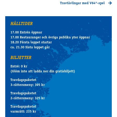
Travtävlingar med V64®-spel
HÅLLTIDER
17.00 Entrén öppnar
17.00 Restauranger och övriga publika ytor öppnar
18.20 Första loppet startar
ca. 21.30 Sista loppet går
BILJETTER
Entré: 0 kr
(Glöm inte att ladda ner din gratisbiljett)
Travdagspaketet
3-rättersmeny: 395 kr
Travdagspaketet
2-rättersmeny: 325 kr
Travdagspaketet
varmrätt: 215 kr