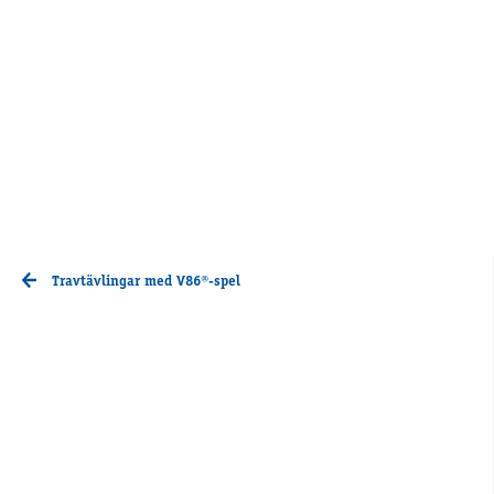
Travtävlingar med V86®-spel