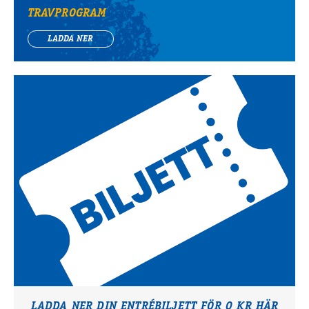
TRAVPROGRAM
LADDA NER
LADDA NER DIN ENTRÉBILJETT FÖR 0 KR HÄR