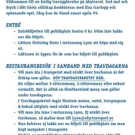
Välkommen till en härlig travupplevelse på Åbytravet. God mat och
Travkonferens
dryck i ditt bästa sällskap kombineras med fina travlopp och
Exponering & värdskap
spännande spel. Idag kan du bland annat spela V5.
Aktiviteter
ENTRÉ
Entrébiljetten till publikplats kostar 0 kr. Glöm inte ladda
ner din biljett.
Hört och hänt
Lättare förtäring finns i restaurang Lyon att köpa med sig
Tävling
ut.
Läktaren är öppen för de som har biljett till publikplats
Tävlingsserier
Träning och provlopp
RESTAURANGBESÖK I SAMBAND MED TRAVDAGARNA
Aktiva
Vill man äta i Orangeriet med utsikt över travbanan är det
förköp som gäller.
KÖP TRAVDAGSPAKETET HÄR.
Månadens hästägare 2026
Du väljer mellan 3-rättersmeny, 2-rättersmney eller enbart
Månadens B-tränare 2026
varmrätt. Det är alltid en förutbestämd meny som gäller
Euro Classic Trot
under travdagarna.
I Travdagspaketet ingår förutom maten, entré, travprogram
Andelshästar
& bokad sittplats med utsikt över travbanan.
Vill man äta inne i restaurang Lyon. Ej utsikt över
travbanan, så mailar man till
Lyon@aby.travsport.se
Man behöver ej ladda ner en biljett till publikplats om man
Åby Stora Pris 2026
köpt matpaket i Orangeriet.
Supertorsdag för företag