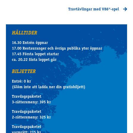
Travtävlingar med V86®-spel
HÅLLTIDER
16.30 Entrén öppnar
17.00 Restauranger och övriga publika ytor öppnar
17.45 Första loppet startar
ca. 20.22 Sista loppet går
BILJETTER
Entré: 0 kr
(Glöm inte att ladda ner din gratisbiljett)
Travdagspaketet
3-rättersmeny: 395 kr
Travdagspaketet
2-rättersmeny: 325 kr
Travdagspaketet
varmrätt: 215 kr