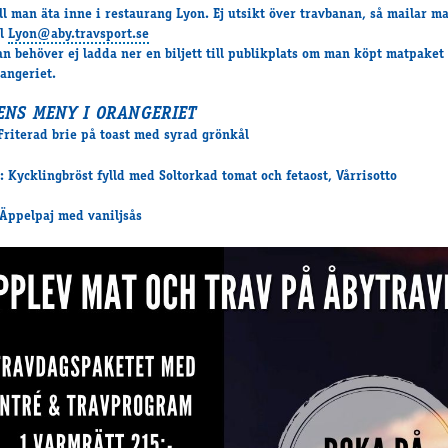
ll man äta inne i restaurang Lyon. Ej utsikt över travbanan, så mailar m
ll
Lyon@aby.travsport.se
n behöver ej ladda ner en biljett till publikplats om man köpt matpaket 
angeriet.
ENS MENY I ORANGERIET
 Friterad brie på toast med syrad grönkål
: Kycklingbröst fylld med Soltorkad tomat och fetaost, Vårrisotto
 Äppelpaj med vaniljsås