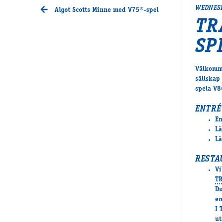
WEDNESD
Algot Scotts Minne med V75®-spel
TR
SP
Välkomme
sällskap
spela V8
ENTRÉ
En
Lä
Lä
RESTA
Vi
T
Du
en
I 
ut