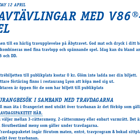
AY 12 APRIL
AVTÄVLINGAR MED V86®
EL
n till en härlig travupplevelse på Åbytravet. God mat och dryck i ditt b
 kombineras med fina travlopp och spännande spel. Idag kan du bland a
6 och DD.
trébiljetten till publikplats kostar 0 kr. Glöm inte ladda ner din biljett.
ttare förtäring finns i restaurang Lyon att köpa med sig ut.
ktaren är öppen för de som har biljett till publikplats
URANGBESÖK I SAMBAND MED TRAVDAGARNA
ll man äta i Orangeriet med utsikt över travbanan är det förköp som gäl
RAVDAGSPAKETET HÄR.
 väljer mellan 3-rättersmeny, 2-rättersmney eller enbart varmrätt. Det är
 förutbestämd meny som gäller under travdagarna.
Travdagspaketet ingår förutom maten, entré, travprogram & bokad sittp
sikt över travbanan.