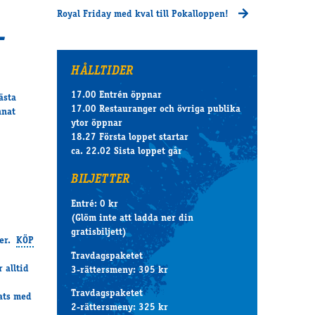
Royal Friday med kval till Pokalloppen!
-
HÅLLTIDER
17.00 Entrén öppnar
ästa
17.00 Restauranger och övriga publika
nnat
ytor öppnar
18.27 Första loppet startar
ca. 22.02 Sista loppet går
BILJETTER
Entré: 0 kr
(Glöm inte att ladda ner din
gratisbiljett)
ler.
KÖP
Travdagspaketet
 alltid
3-rättersmeny: 395 kr
Travdagspaketet
lats med
2-rättersmeny: 325 kr