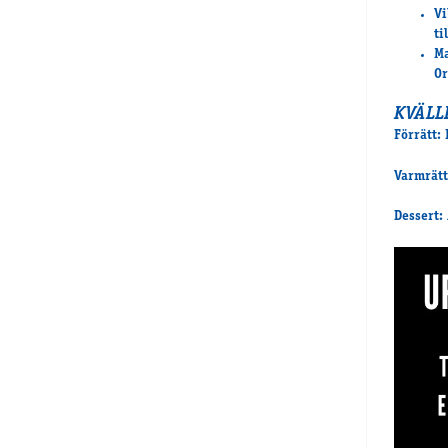
Vi
ti
Ma
Or
KVÄLL
Förrätt:
Varmrätt
Dessert: