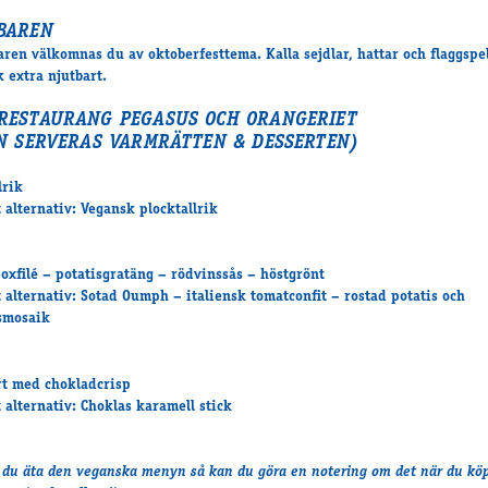
BAREN
aren välkomnas du av oktoberfesttema. Kalla sejdlar, hattar och flaggspel
 extra njutbart.
RESTAURANG PEGASUS OCH ORANGERIET
ON SERVERAS VARMRÄTTEN & DESSERTEN)
lrik
 alternativ: Vegansk plocktallrik
 oxfilé – potatisgratäng – rödvinssås – höstgrönt
 alternativ: Sotad Oumph – italiensk tomatconfit – rostad potatis och
smosaik
rt med chokladcrisp
 alternativ: Choklas karamell stick
l du äta den veganska menyn så kan du göra en notering om det när du kö