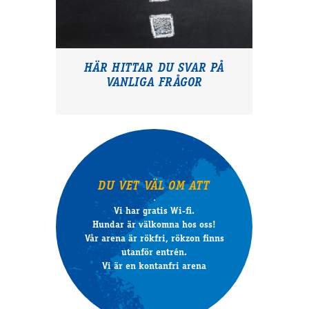
HÄR HITTAR DU SVAR PÅ
VANLIGA FRÅGOR
DU VET VÄL OM ATT
Vi har gratis Wi-fi.
Hundar är välkomna hos oss!
Vår arena är rökfri, rökzon finns
utanför entrén.
Vi är en kontanfri arena