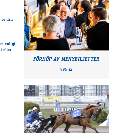
l se din
as enligt
t eller
FÖRKÖP AV MENYBILJETTER
995 kr