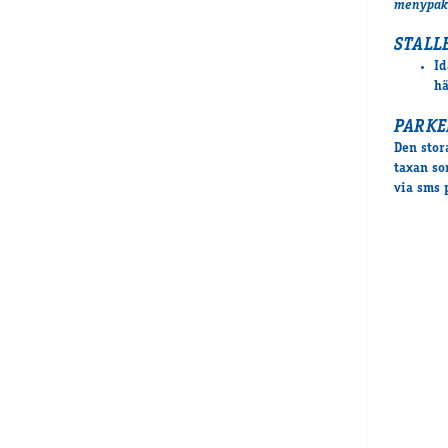
menypake
STALL
Id
hä
PARKE
Den stor
taxan so
via sms 