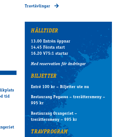
Travtävlingar
HÅLLTIDER
13.00 Entrén öppnar
14.45 Första start
16.20 V75:1 startar
Med reservation för ändringar
BILJETTER
Entré 100 kr – Biljetter ute nu
likplats
od tid
Restaurang Pegasus – trerättersmeny –
995 kr
Restaurang Orangeriet –
trerättersmeny – 995 kr
angeriet
TRAVPROGRAM