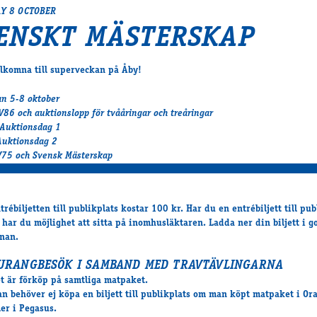
Y 8 OCTOBER
ENSKT MÄSTERSKAP
lkomna till superveckan på Åby!
n 5-8 oktober
V86 och auktionslopp för tvååringar och treåringar
 Auktionsdag 1
Auktionsdag 2
V75 och Svensk Mästerskap
trébiljetten till publikplats kostar 100 kr. Har du en entrébiljett till pub
 har du möjlighet att sitta på inomhusläktaren. Ladda ner din biljett i g
nan.
URANGBESÖK I SAMBAND MED TRAVTÄVLINGARNA
t är förköp på samtliga matpaket.
n behöver ej köpa en biljett till publikplats om man köpt matpaket i Or
ler i Pegasus.