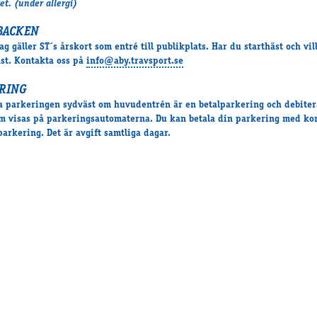
t. (under allergi)
BACKEN
ag gäller ST´s årskort som entré till publikplats. Har du starthäst och vil
st. Kontakta oss på
info@aby.travsport.se
RING
a parkeringen sydväst om huvudentrén är en betalparkering och debiter
m visas på parkeringsautomaterna. Du kan betala din parkering med kor
parkering. Det är avgift samtliga dagar.