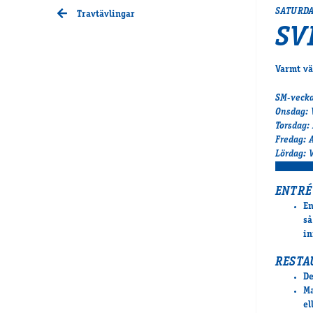
SATURDA
Travtävlingar
SV
Varmt vä
SM-vecka
Onsdag: 
Torsdag:
Fredag: 
Lördag: 
ENTRÉ
En
så
in
RESTA
De
Ma
el