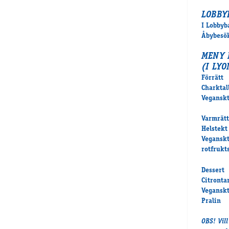
LOBBY
I Lobbyb
Åbybesök
MENY 
(I LY
Förrätt
Charktal
Veganskt
Varmrätt
Helstekt
Veganskt
rotfrukt
Dessert
Citronta
Veganskt
Pralin
OBS! Vil