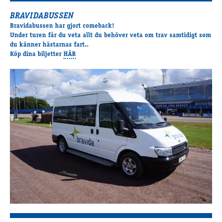
Supertorsdag
BRAVIDABUSSEN
Ponnytravtävlingar
Bravidabussen har gjort comeback!
Ridsport
Under turen får du veta allt du behöver veta om trav samtidigt som
du känner hästarnas fart..
Köp dina biljetter
HÄR
Om travskolan
Samarbetspartners
Licenskurser
Kursutbud och Aktiviteter
Ungdoms­stipendium
Ledningsgrupp
Kontakt
Styrelsen
Åby Trav­sällskap
Intresseföreningar
Press