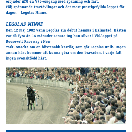
erbjuder ATG en V75-omgång med spänning och fart.
Travkonferens
Följ spännande travtävlingar och det mest prestigefyllda loppet för
Exponering & värdskap
dagen – Legolas Minne.
Aktiviteter
LEGOLAS MINNE
Den 12 maj 1982 vann Legolas sin debut hemma i Halmstad. Hästen
var då fyra år. 14 månader senare tog han silver i VM-loppet på
Hört och hänt
Roosevelt Raceway i New
Tävling
York. Snacka om en blixtsnabb karriär, som gör Legolas unik. Ingen
annan häst kommer att kunna göra om den bravaden, i varje fall
Tävlingsserier
ingen svenskfödd häst.
Träning och provlopp
Aktiva
Månadens hästägare 2026
Månadens B-tränare 2026
Euro Classic Trot
Andelshästar
Åby Stora Pris 2026
Supertorsdag för företag