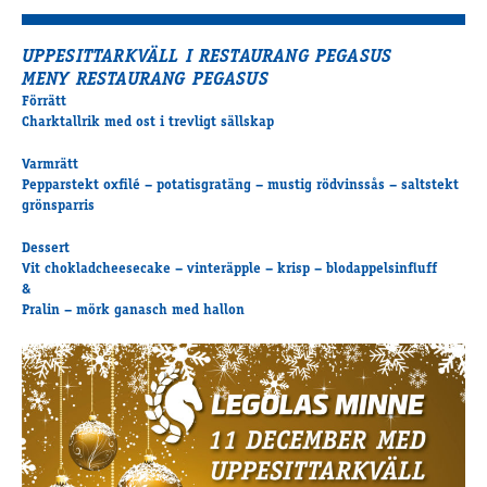
UPPESITTARKVÄLL I RESTAURANG PEGASUS
MENY RESTAURANG PEGASUS
Förrätt
Charktallrik med ost i trevligt sällskap
Varmrätt
Pepparstekt oxfilé – potatisgratäng – mustig rödvinssås – saltstekt
grönsparris
Dessert
Vit chokladcheesecake – vinteräpple – krisp – blodappelsinfluff
&
Pralin – mörk ganasch med hallon