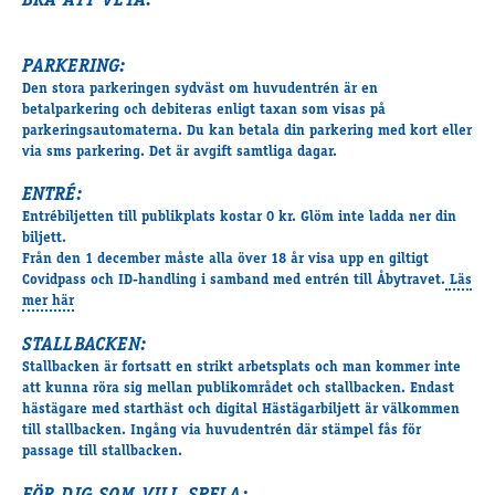
BRA ATT VETA:
PARKERING:
Den stora parkeringen sydväst om huvudentrén är en
betalparkering och debiteras enligt taxan som visas på
parkeringsautomaterna. Du kan betala din parkering med kort eller
via sms parkering. Det är avgift samtliga dagar.
ENTRÉ:
Entrébiljetten till publikplats kostar 0 kr. Glöm inte ladda ner din
biljett.
Från den 1 december måste alla över 18 år visa upp en giltigt
Covidpass och ID-handling i samband med entrén till Åbytravet.
Läs
mer här
STALLBACKEN:
Stallbacken är fortsatt en strikt arbetsplats och man kommer
inte
att kunna röra sig
mellan publikområdet och stallbacken. Endast
hästägare med starthäst och digital Hästägarbiljett är välkommen
till stallbacken. Ingång via huvudentrén där stämpel fås för
passage till stallbacken.