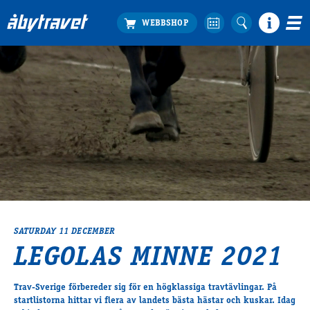
Köp biljett
Travprogrammet
Boka ställplats
Bra att veta
Restauranger
Catering by Lyon
Hotell nära oss
Nybörjar­guide
Presentkort
SATURDAY 11 DECEMBER
Tävlingsdagar
LEGOLAS MINNE 2021
FAQ
Trav-Sverige förbereder sig för en högklassiga travtävlingar. På
startlistorna hittar vi flera av landets bästa hästar och kuskar. Idag