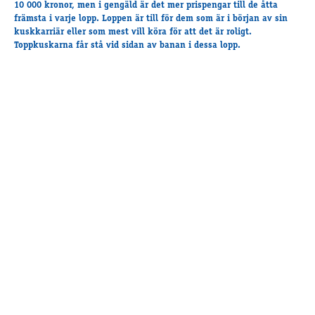
Travkonferens
10 000 kronor, men i gengäld är det mer prispengar till de åtta
främsta i varje lopp. Loppen är till för dem som är i början av sin
Exponering & värdskap
kuskkarriär eller som mest vill köra för att det är roligt.
Aktiviteter
Toppkuskarna får stå vid sidan av banan i dessa lopp.
Hört och hänt
Tävling
Tävlingsserier
Träning och provlopp
Aktiva
Månadens hästägare 2026
Månadens B-tränare 2026
Euro Classic Trot
Andelshästar
Åby Stora Pris 2026
Supertorsdag för företag