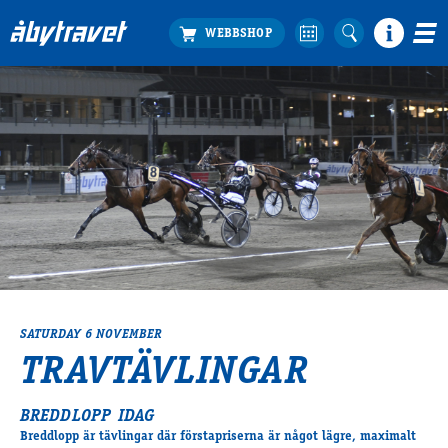
Köp biljett
Travprogrammet
Boka ställplats
Bra att veta
Restauranger
Catering by Lyon
Hotell nära oss
Nybörjar­guide
Presentkort
SATURDAY 6 NOVEMBER
Tävlingsdagar
TRAVTÄVLINGAR
FAQ
BREDDLOPP IDAG
Breddlopp är tävlingar där förstapriserna är något lägre, maximalt