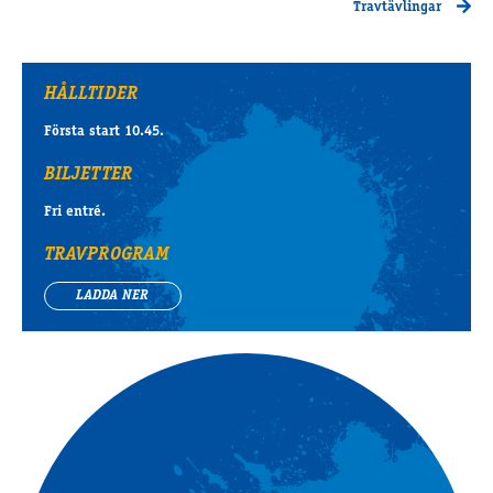
Travtävlingar
HÅLLTIDER
Första start 10.45.
BILJETTER
Fri entré.
TRAVPROGRAM
LADDA NER