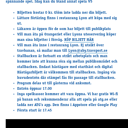
spännande spel. Idag kan du bland annat spela V5
Travkonferens
Exponering & värdskap
Biljetten kostar 0 kr. Glöm inte ladda ner din biljett.
Aktiviteter
Lättare förtäring finns i restaurang Lyon att köpa med sig
ut.
Läkaren är öppen för de som har biljett till publikplats
Vill man äta på Orangeriet eller Lyons uteservering köper
Hört och hänt
man sina biljetter i förväg.
KÖP BILJETT HÄR
Tävling
Vill man äta inne i restaurang Lyon. Ej utsikt över
travbanan, så mailar man till
Lyon@aby.travsport.se
Tävlingsserier
Stallbacken är fortsatt en strikt arbetsplats och man
Träning och provlopp
kommer
inte att kunna röra sig
mellan publikområdet och
stallbacken. Endast hästägare med starthäst och digital
Aktiva
Hästägarbiljett är välkommen till stallbacken. Ingång via
Månadens hästägare 2026
huvudentrén där stämpel fås för passage till stallbacken.
Månadens B-tränare 2026
Program delas ut till gästerna vid ankomst.
Entrén öppnar 17.00
Euro Classic Trot
Inga spelkassor
kommer att vara öppna. Vi har gratis Wi-fi
Andelshästar
på banan och rekommenderar alla att spela på atg.se eller
ladda ner ATG’s app. Den finns i Appstore eller Google Play
Första start är 17.45
Åby Stora Pris 2026
Supertorsdag för företag