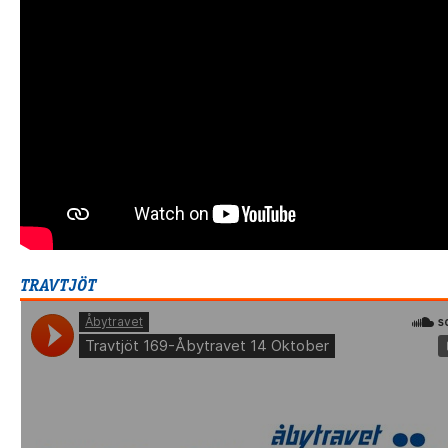
Supertorsdag
Ponnytravtävlingar
Ridsport
Om travskolan
Samarbetspartners
Licenskurser
Kursutbud och Aktiviteter
Ungdoms­stipendium
TRAVTJÖT
Ledningsgrupp
Kontakt
Styrelsen
Åby Trav­sällskap
Intresseföreningar
Press