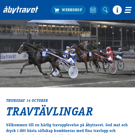
Köp biljett
Travprogrammet
Boka ställplats
Bra att veta
Restauranger
Catering by Lyon
Hotell nära oss
Nybörjar­guide
Presentkort
THURSDAY 14 OCTOBER
Tävlingsdagar
TRAVTÄVLINGAR
FAQ
Välkommen till en härlig travupplevelse på Åbytravet. God mat och
dryck i ditt bästa sällskap kombineras med fina travlopp och