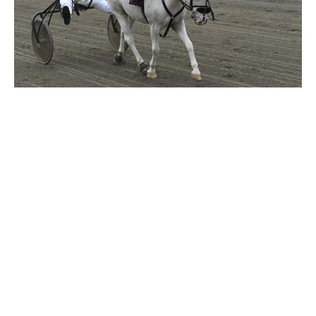
Travkonferens
Exponering & värdskap
Aktiviteter
Hört och hänt
Tävling
Tävlingsserier
Träning och provlopp
Aktiva
Månadens hästägare 2026
Månadens B-tränare 2026
Euro Classic Trot
Andelshästar
Åby Stora Pris 2026
Supertorsdag för företag