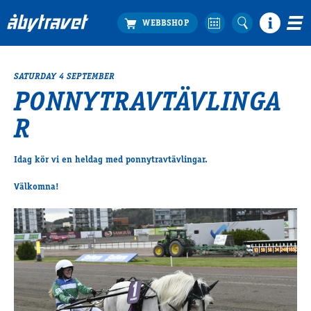
SATURDAY 4 SEPTEMBER
Köp biljett
PONNYTRAVTÄVLINGA
Travprogrammet
R
Boka ställplats
Bra att veta
Restauranger
Idag kör vi en heldag med ponnytravtävlingar.
Catering by Lyon
Välkomna!
Hotell nära oss
Nybörjar­guide
Presentkort
Tävlingsdagar
FAQ