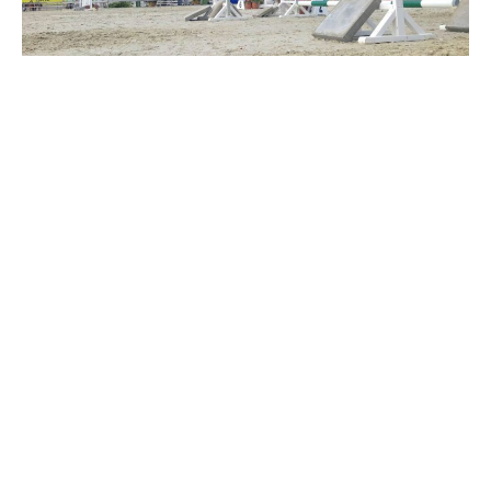
Travkonferens
Exponering & värdskap
Aktiviteter
Hört och hänt
Tävling
Tävlingsserier
Träning och provlopp
Aktiva
Månadens hästägare 2026
Månadens B-tränare 2026
Euro Classic Trot
Andelshästar
Åby Stora Pris 2026
Supertorsdag för företag