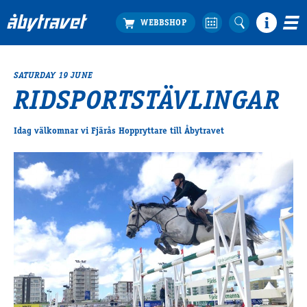
SATURDAY 19 JUNE
Köp biljett
RIDSPORTSTÄVLINGAR
Travprogrammet
Boka ställplats
Idag välkomnar vi Fjärås Hoppryttare till Åbytravet
Bra att veta
Restauranger
Catering by Lyon
Hotell nära oss
Nybörjar­guide
Presentkort
Tävlingsdagar
FAQ