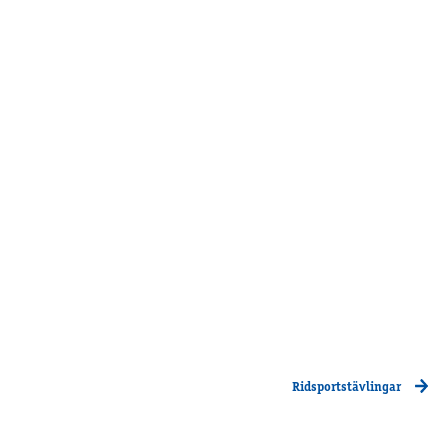
Supertorsdag
Ponnytravtävlingar
Ridsport
Om travskolan
Samarbetspartners
Licenskurser
Kursutbud och Aktiviteter
Ungdoms­stipendium
Ledningsgrupp
Kontakt
Styrelsen
Ridsportstävlingar
Åby Trav­sällskap
Intresseföreningar
Press