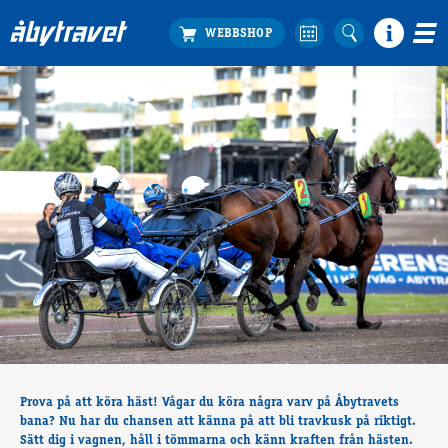
Köp biljett
Travprogrammet
Boka ställplats
Bra att veta
Restauranger
Catering by Lyon
Hotell nära oss
Nybörjar­guide
Presentkort
Tävlingsdagar
FAQ
Prova på att köra häst! Vågar du köra några varv på Åbytravets
bana? Nu har du chansen att känna på att bli travkusk på riktigt.
Sätt dig i vagnen, håll i tömmarna och känn kraften från hästen.