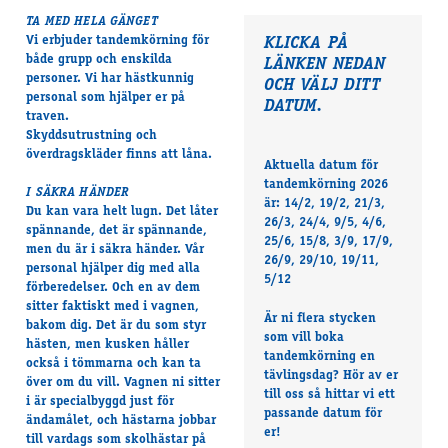
TA MED HELA GÄNGET
Vi erbjuder tandemkörning för
KLICKA PÅ
både grupp och enskilda
LÄNKEN NEDAN
personer. Vi har hästkunnig
OCH VÄLJ DITT
personal som hjälper er på
DATUM.
traven.
Skyddsutrustning och
överdragskläder finns att låna.
Aktuella datum för
tandemkörning 2026
I SÄKRA HÄNDER
är: 14/2, 19/2, 21/3,
Du kan vara helt lugn. Det låter
26/3, 24/4, 9/5, 4/6,
spännande, det är spännande,
25/6, 15/8, 3/9, 17/9,
men du är i säkra händer. Vår
26/9, 29/10, 19/11,
personal hjälper dig med alla
5/12
förberedelser. Och en av dem
sitter faktiskt med i vagnen,
Är ni flera stycken
bakom dig. Det är du som styr
som vill boka
hästen, men kusken håller
tandemkörning en
också i tömmarna och kan ta
tävlingsdag? Hör av er
över om du vill. Vagnen ni sitter
till oss så hittar vi ett
i är specialbyggd just för
passande datum för
ändamålet, och hästarna jobbar
er!
till vardags som skolhästar på