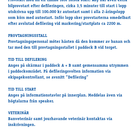
Provstart med bil en timme före första start. Åby har även extra
bilprovstart efter defileringen, cirka 3,5 minuter till start i lopp
utskrivna upp till 100.000 kr autostart samt i alla 2-åringslopp
som körs med autostart. Inför lopp sker provstarterna omedelbart
efter avslutad defilering vid markering/startplats ca 2200 m.
PROVTAGNINGSSTALL
Provtagningspersonal möter hästen då den kommer av banan och
tar med den till provtagningsstallet i paddock B vid torget.
TID TILL DEFILERING
Anges på skärmar i paddock A + B samt gemensamma utrymmen
i paddockområdet. På defileringsvolten information via
ekipagekontrollant, se avsnitt ”Defilering”
TID TILL START
Anges på informationstavlor på innerplan. Meddelas även via
högtalarna från speaker.
VETERINÄR
Banveterinär samt jourhavande veterinär kontaktas via
inskrivningen.
VÄRMNING