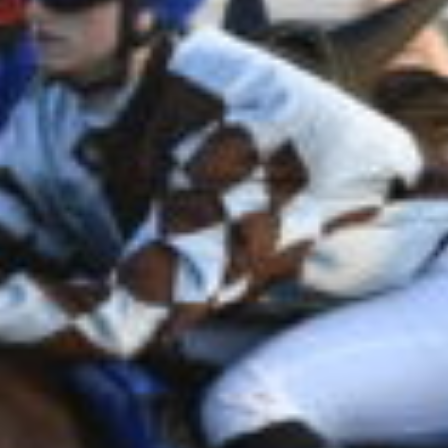
Supertorsdag
Ponnytravtävlingar
Ridsport
Om travskolan
Samarbetspartners
Licenskurser
Kursutbud och Aktiviteter
Ungdoms­stipendium
Ledningsgrupp
Kontakt
Styrelsen
Åby Trav­sällskap
Intresseföreningar
Press