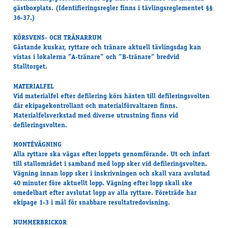
gästboxplats. (Identifieringsregler finns i tävlingsreglementet §§
36-37.)
KÖRSVENS- OCH TRÄNARRUM
Gästande kuskar, ryttare och tränare aktuell tävlingsdag kan
vistas i lokalerna ”A-tränare” och ”B-tränare” bredvid
Stalltorget.
MATERIALFEL
Vid materialfel efter defilering körs hästen till defileringsvolten
där ekipagekontrollant och materialförvaltaren finns.
Materialfelsverkstad med diverse utrustning finns vid
defileringsvolten.
MONTÉVÄGNING
Alla ryttare ska vägas efter loppets genomförande. Ut och infart
till stallområdet i samband med lopp sker vid defileringsvolten.
Vägning innan lopp sker i inskrivningen och skall vara avslutad
40 minuter före aktuellt lopp. Vägning efter lopp skall ske
omedelbart efter avslutat lopp av alla ryttare. Företräde har
ekipage 1-3 i mål för snabbare resultatredovisning.
NUMMERBRICKOR