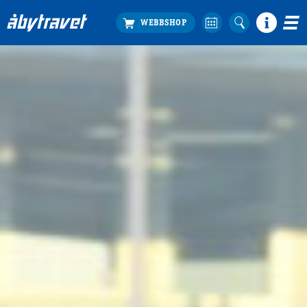
Köp biljett
Travprogrammet
Boka ställplats
Bra att veta
Restauranger
Catering by Lyon
Hotell nära oss
Nybörjar­guide
Presentkort
Tävlingsdagar
FAQ