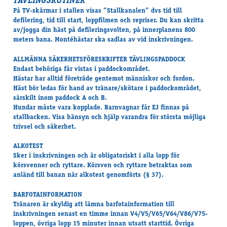
TÄVLINGSRUTINER
På TV-skärmar i stallen visas ”Stallkanalen” dvs tid till
defilering, tid till start, loppfilmen och repriser. Du kan skritta
av/jogga din häst på defileringsvolten, på innerplanens 800
meters bana. Montéhästar ska sadlas av vid inskrivningen.
ALLMÄNNA SÄKERHETSFÖRESKRIFTER TÄVLINGSPADDOCK
Endast behöriga får vistas i paddockområdet.
Hästar har alltid företräde gentemot människor och fordon.
Häst bör ledas för hand av tränare/skötare i paddockområdet,
särskilt inom paddock A och B.
Hundar måste vara kopplade. Barnvagnar får EJ finnas på
stallbacken. Visa hänsyn och hjälp varandra för största möjliga
trivsel och säkerhet.
ALKOTEST
Sker i inskrivningen och är obligatoriskt i alla lopp för
körsvenner och ryttare. Körsven och ryttare betraktas som
anländ till banan när alkotest genomförts (§ 37).
BARFOTAINFORMATION
Tränaren är skyldig att lämna barfotainformation till
inskrivningen senast en timme innan V4/V5/V65/V64/V86/V75-
loppen, övriga lopp 15 minuter innan utsatt starttid. Övriga