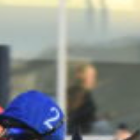
Travkonferens
Exponering & värdskap
Aktiviteter
Hört och hänt
Tävling
Tävlingsserier
Träning och provlopp
Aktiva
Månadens hästägare 2026
Månadens B-tränare 2026
Euro Classic Trot
Andelshästar
Åby Stora Pris 2026
Supertorsdag för företag