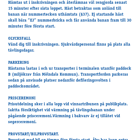
Hämtas ut i inskrivningen och återlämnas väl rengjorda senast
15 minuter efter sista loppet. Häst betraktas som anländ till
banan när nummertecken uthämtats (§37). Ej startande häst
skall bära ”EJ” nummerbricka och får använda banan fram till 30
minuter före första start.
OLYCKSFALL
Vänd dig till inskrivningen. Sjukvårdspersonal finns på plats alla
tävlingsdagar.
PARKERING
Hästarna lastas i och ur transporter i terminalen utanför paddock
B (miljökrav från Mölndals Kommun). Transportfordon parkeras
sedan på anvisade platser nedanför defileringsvolten i
paddockområdet.
PRISCEREMONI
Prisutdelning sker i alla lopp vid vinnartribunen på publikplats.
Iaktta försiktighet vid värmning på tävlingsbanan under
pågående prisceremoni.Värmning i bakvarv är ej tillåtet vid
segerceremoni.
PROVSTART/BILPROVSTART.