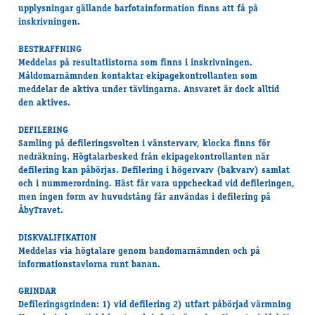
upplysningar gällande barfotainformation finns att få på
inskrivningen.
BESTRAFFNING
Meddelas på resultatlistorna som finns i inskrivningen.
Måldomarnämnden kontaktar ekipagekontrollanten som
meddelar de aktiva under tävlingarna. Ansvaret är dock alltid
den aktives.
DEFILERING
Samling på defileringsvolten i vänstervarv, klocka finns för
nedräkning. Högtalarbesked från ekipagekontrollanten när
defilering kan påbörjas. Defilering i högervarv (bakvarv) samlat
och i nummerordning. Häst får vara uppcheckad vid defileringen,
men ingen form av huvudstång får användas i defilering på
ÅbyTravet.
DISKVALIFIKATION
Meddelas via högtalare genom bandomarnämnden och på
informationstavlorna runt banan.
GRINDAR
Defileringsgrinden: 1) vid defilering 2) utfart påbörjad värmning