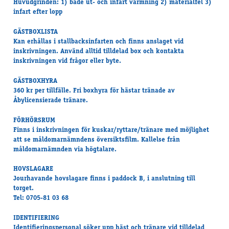
Huvudgrinden: 1) både ut- och infart värmning 2) materialfel 3)
infart efter lopp
GÄSTBOXLISTA
Kan erhållas i stallbacksinfarten och finns anslaget vid
inskrivningen. Använd alltid tilldelad box och kontakta
inskrivningen vid frågor eller byte.
GÄSTBOXHYRA
360 kr per tillfälle. Fri boxhyra för hästar tränade av
Åbylicensierade tränare.
FÖRHÖRSRUM
Finns i inskrivningen för kuskar/ryttare/tränare med möjlighet
att se måldomarnämndens översiktsfilm. Kallelse från
måldomarnämnden via högtalare.
HOVSLAGARE
Jourhavande hovslagare finns i paddock B, i anslutning till
torget.
Tel: 0705-81 03 68
IDENTIFIERING
Identifieringspersonal söker upp häst och tränare vid tilldelad