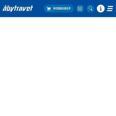
Köp biljett
Travprogrammet
Boka ställplats
Bra att veta
Restauranger
Catering by Lyon
Hotell nära oss
Nybörjar­guide
Presentkort
Tävlingsdagar
FAQ