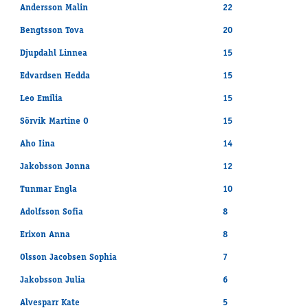
Andersson Malin
22
Bengtsson Tova
20
Djupdahl Linnea
15
Edvardsen Hedda
15
Leo Emilia
15
Sörvik Martine O
15
Aho Iina
14
Jakobsson Jonna
12
Tunmar Engla
10
Adolfsson Sofia
8
Erixon Anna
8
Olsson Jacobsen Sophia
7
Jakobsson Julia
6
Alvesparr Kate
5