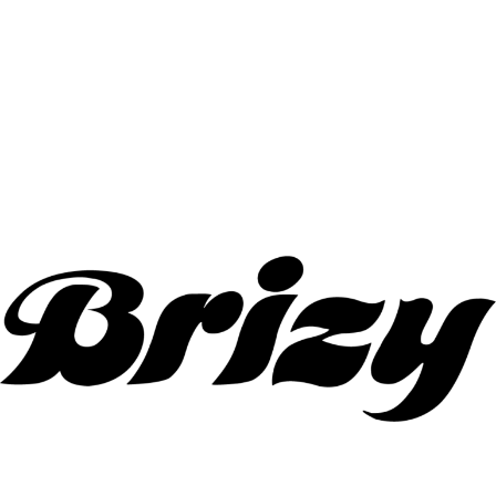
Supertorsdag
Ponnytravtävlingar
Ridsport
Om travskolan
Samarbetspartners
Licenskurser
Kursutbud och Aktiviteter
Ungdoms­stipendium
Ledningsgrupp
Kontakt
Styrelsen
Åby Trav­sällskap
Intresseföreningar
Press