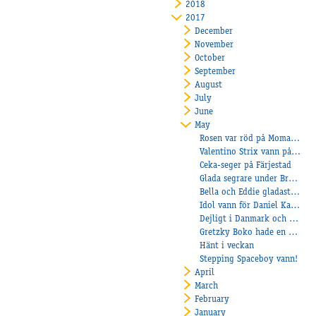
2018
2017
December
November
October
September
August
July
June
May
Rosen var röd på Momarken
Valentino Strix vann på Sundbyholm!
Ceka-seger på Färjestad
Glada segrare under Breddloppskvällen!
Bella och Eddie gladast på Axevalla!
Idol vann för Daniel Karlsson
Dejligt i Danmark och Fransk unghästträning
Gretzky Boko hade en härlig kväll på Mantorp!
Hänt i veckan
Stepping Spaceboy vann!
April
March
February
January