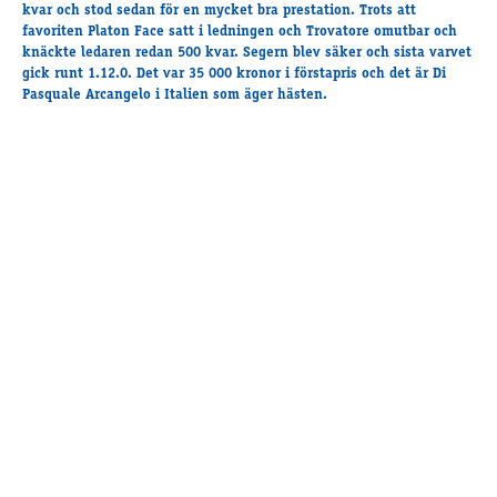
Travkonferens
kvar och stod sedan för en mycket bra prestation. Trots att
favoriten Platon Face satt i ledningen och Trovatore omutbar och
Exponering & värdskap
knäckte ledaren redan 500 kvar. Segern blev säker och sista varvet
Aktiviteter
gick runt 1.12.0. Det var 35 000 kronor i förstapris och det är Di
Pasquale Arcangelo i Italien som äger hästen.
Hört och hänt
Tävling
Tävlingsserier
Träning och provlopp
Aktiva
Månadens hästägare 2026
Månadens B-tränare 2026
Euro Classic Trot
Andelshästar
Åby Stora Pris 2026
Supertorsdag för företag