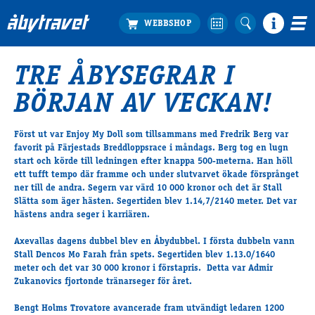
TRE ÅBYSEGRAR I
Köp biljett
BÖRJAN AV VECKAN!
Travprogrammet
Boka ställplats
Först ut var Enjoy My Doll som tillsammans med Fredrik Berg var
Bra att veta
favorit på Färjestads Breddloppsrace i måndags. Berg tog en lugn
Restauranger
start och körde till ledningen efter knappa 500-meterna. Han höll
ett tufft tempo där framme och under slutvarvet ökade försprånget
Catering by Lyon
ner till de andra. Segern var värd 10 000 kronor och det är Stall
Hotell nära oss
Slätta som äger hästen. Segertiden blev 1.14,7/2140 meter. Det var
Nybörjar­guide
hästens andra seger i karriären.
Presentkort
Axevallas dagens dubbel blev en Åbydubbel. I första dubbeln vann
Tävlingsdagar
Stall Dencos Mo Farah från spets. Segertiden blev 1.13.0/1640
meter och det var 30 000 kronor i förstapris. Detta var Admir
FAQ
Zukanovics fjortonde tränarseger för året.
Bengt Holms Trovatore avancerade fram utvändigt ledaren 1200