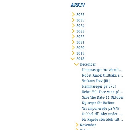
ARKIV
2026
2025
2024
2023
2022
2021
2020
2019
2018
December
Hemmasegrarna värmde i höstmörkret!
Nobel Amok tilllbaka som vinnare!
Veckans Travtjöt!
Hemmaseger på V75!
Rebel Yell Face vann på Axevalla!
Save The Date-11 Oktober
Ny seger för Balfour
Yrr imponerade på V75
Dubbel till Åby under onsdagen!
Mr Rapide störtdök till segern!
November