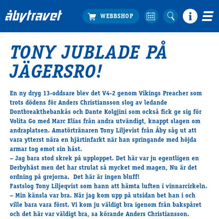
TONY JUBLADE PÅ
Köp biljett
JÄGERSRO!
Travprogrammet
Boka ställplats
En ny dryg 13-oddsare blev det V4-2 genom
Vikings Preacher
som
Bra att veta
trots dödens för Anders Christiansson slog av ledande
Restauranger
Dontbreakthebankås och Dante Kolgjini som också fick ge sig för
Volita Go med Marc Elias från andra utvändigt, knappt slagen om
Catering by Lyon
andraplatsen. Amatörtränaren Tony Liljevist från Åby såg ut att
Hotell nära oss
vara ytterst nära en hjärtinfarkt när han springande med höjda
Nybörjar­guide
armar tog emot sin häst.
– Jag bara stod skrek på upploppet. Det här var ju egentligen en
Presentkort
Derbyhäst men det har strulat så mycket med magen, Nu är det
Tävlingsdagar
ordning på grejorna. Det här är ingen bluff!
Fastslog Tony Liljeqvist som hann att hämta luften i vinnarcirkeln.
FAQ
– Min känsla var bra. När jag kom upp på utsidan bet han i och
ville bara vara först. Vi kom ju väldigt bra igenom från bakspåret
och det här var väldigt bra, sa körande Anders Christiansson.