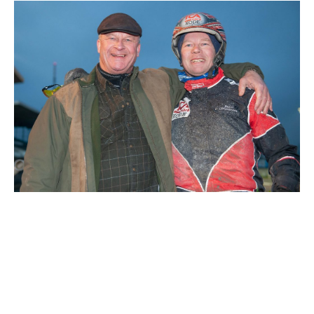
Travkonferens
Exponering & värdskap
Aktiviteter
Hört och hänt
Tävling
Tävlingsserier
Träning och provlopp
Aktiva
Månadens hästägare 2026
Månadens B-tränare 2026
Euro Classic Trot
Andelshästar
Åby Stora Pris 2026
Supertorsdag för företag