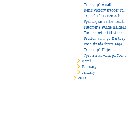
Trippel på Åmål!
Defi's Victory bygger staket!
Trippel till Denco och Veijo!
Fyra segrar under torsdagskvällen!
Fillomena avlade maiden!
Tur och retur till vinnarcirkeln på Axevalla för Return Ticket!
Preston vann på Mantorp!
Paco fixade första segern i Sverige!
Trippel på Färjestad
Tyra Banks vann på Solvalla!
March
February
January
2013