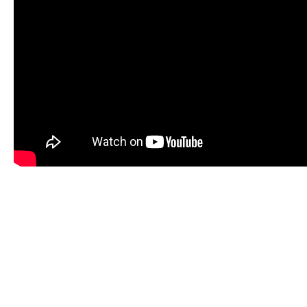
Travkonferens
Exponering & värdskap
Aktiviteter
Hört och hänt
Tävling
Tävlingsserier
Träning och provlopp
Aktiva
Månadens hästägare 2026
Månadens B-tränare 2026
Euro Classic Trot
Andelshästar
Åby Stora Pris 2026
Supertorsdag för företag