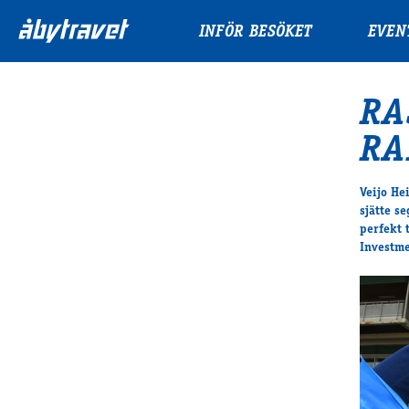
INFÖR BESÖKET
EVEN
RA
RA
Veijo He
sjätte s
perfekt 
Investme