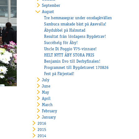
September
August
Tre hemmasegrar under onsdagkvällen
Sambuca smakade bäst på Axevalla!
Åbydubbel på Halmstad
Resultat från lördagens Bygdetrav!
Succéhelg för Åby!
Uncle Di Poggio V75-vinnare!
HELT NYTT ÅBY STORA PRIS
Benjamin Evo till Derbyfinalen!
Programmet till Bygdetravet 170826
Fest på Färjestad!
July
June
May
April
March
February
January
2016
2015
2014