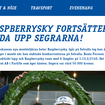
T & NÖJE
TRAVSPORT
EVENEMANG
SPBERRYSKY FORTSÄTTE
DA UPP SEGRARNA!
iskanens nya montéstjärna heter Raspberrysky. Igår på Solvalla tog hon å
eger i monté när hon slaktade konkurrenterna på Solvalla. Beata Persson 
taktiskt lopp och Raspberrysky vann med 6 längder på 1.13,2/2140. Det
nt AB i Partille som äger hästen. Segern var värd 50 000 kronor.