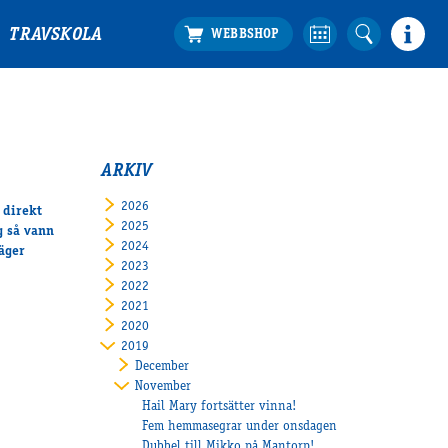
TRAVSKOLA
ARKIV
2026
 direkt
2025
g så vann
2024
äger
2023
2022
2021
2020
2019
December
November
Hail Mary fortsätter vinna!
Fem hemmasegrar under onsdagen
Dubbel till Mikko på Mantorp!