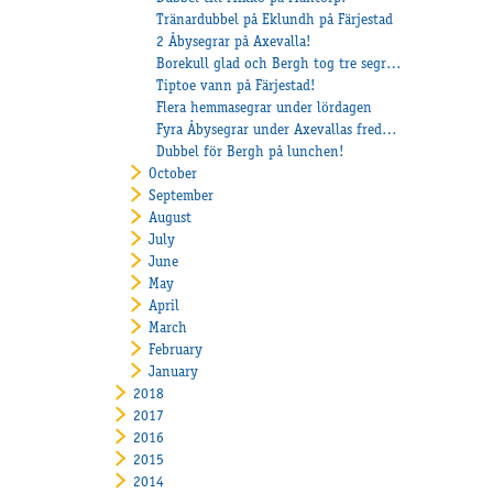
Tränardubbel på Eklundh på Färjestad
2 Åbysegrar på Axevalla!
Borekull glad och Bergh tog tre segrar!
Tiptoe vann på Färjestad!
Flera hemmasegrar under lördagen
Fyra Åbysegrar under Axevallas fredagstävlingar
Dubbel för Bergh på lunchen!
October
September
August
July
June
May
April
March
February
January
2018
2017
2016
2015
2014