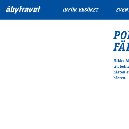
INFÖR BESÖKET
EVEN
PO
FÄ
Mikko Ah
till led
hästen e
hästen.