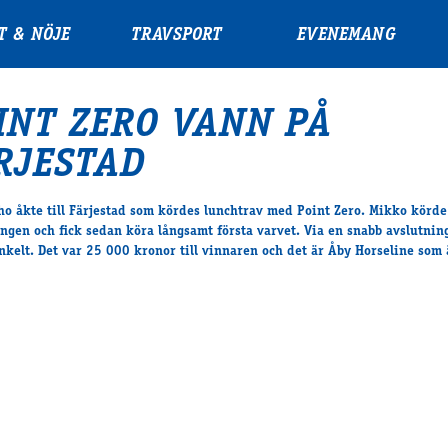
T & NÖJE
TRAVSPORT
EVENEMANG
INT ZERO VANN PÅ
RJESTAD
o åkte till Färjestad som kördes lunchtrav med Point Zero. Mikko körde
ningen och fick sedan köra långsamt första varvet. Via en snabb avslutnin
nkelt. Det var 25 000 kronor till vinnaren och det är Åby Horseline som 