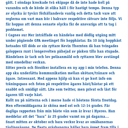
Travkonferens
gâtt. I söndags krockade tvâ ekipage dâ de inte hade koll pâ
varandra och de körde ât olika hâll i för hastigt tempo. Denna typ
Exponering & värdskap
av olycka är tyvärr förhâllandevis vanlig och detta tack vare att
Aktiviteter
reglerna om vart man kör i bakvarv respektive rätvarv inte följs. Vi
fâr hoppas att denna senaste olycka fâr de ansvariga att ta tag i
problemet.
I Cagnes sur Mer inträffade en händelse med dödlig utgâng mitt
Hört och hänt
under pâgâende GPA meetinget för hopphästar. En 10 ârig hopphäst
Tävling
hetsades till döds av sin ryttare Kevin Thornton dâ han tvingades
galoppera runt i longervolten pâhejad av pisken tills han stupade.
Tävlingsserier
Händelsen är tack och lov polisanmäld och ryttaren blev avstängd
Träning och provlopp
med omedelbar verkan.
Aktiva
Sitter precis och försöker installera en ny app i min telefon. Denna
app ska underlätta kommunikation mellan skötare/tränare och
Månadens hästägare 2026
ägare. Intressant. Med appens hjälp sâ kan vi ge kort info om
Månadens B-tränare 2026
träningspass och foton pâ respektive ägares häst/hästar pâ ett
Euro Classic Trot
snabbt och smidigt sätt. Lite som twitter, men privat och lâst för
ägaren till varje häst.
Andelshästar
Kallt nu pâ nätterna och i morse hade vi höstens första frostdag.
Men eftermiddagarna är sköna med sol och 12-14 grader. Fâr
dagliga rapporten frân min bäste vän som är kvar i Hyeres. Han
meddelar att det ”bara” är 25 grader varmt nu pâ dagarna…
Åby Stora Pris 2026
Snart mitten av oktober och bara veckor kvar av smâbanornas
Supertorsdag för företag
tävlingsäsong. De flesta gräsbanorna hâller bara öppet fram tills i