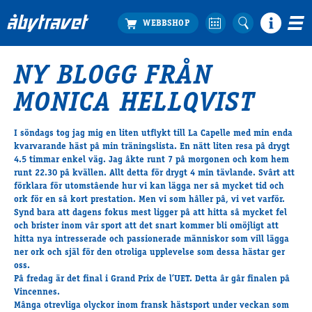
NY BLOGG FRÅN
Köp biljett
MONICA HELLQVIST
Travprogrammet
Boka ställplats
I söndags tog jag mig en liten utflykt till La Capelle med min enda
Bra att veta
kvarvarande häst pâ min träningslista. En nätt liten resa pâ drygt
Restauranger
4.5 timmar enkel väg. Jag âkte runt 7 pâ morgonen och kom hem
runt 22.30 pâ kvällen. Allt detta för drygt 4 min tävlande. Svârt att
Catering by Lyon
förklara för utomstâende hur vi kan lägga ner sâ mycket tid och
Hotell nära oss
ork för en sâ kort prestation. Men vi som hâller pâ, vi vet varför.
Nybörjar­guide
Synd bara att dagens fokus mest ligger pâ att hitta sâ mycket fel
och brister inom vâr sport att det snart kommer bli omöjligt att
Presentkort
hitta nya intresserade och passionerade människor som vill lägga
Tävlingsdagar
ner ork och själ för den otroliga upplevelse som dessa hästar ger
oss.
FAQ
Pâ fredag är det final i Grand Prix de l’UET. Detta âr gâr finalen pâ
Vincennes.
Mânga otrevliga olyckor inom fransk hästsport under veckan som