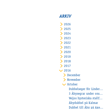
ARKIV
2026
2025
2024
2023
2022
2021
2020
2019
2018
2017
2016
December
November
October
Dubbelseger för Linderoth på Axevalla!
3 Åbysegrar under onsdagens tävlingar!
Veijos hysteriska stallform fortsätter!
Åbydubbel på Kalmar
Dubbel till Åby på Axevallas lördagstävlingar och Kling vann på Halmstad!