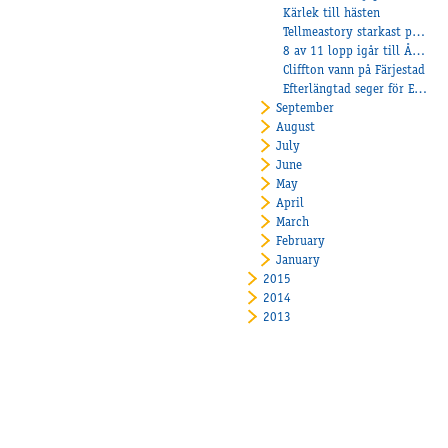
Kärlek till hästen
Tellmeastory starkast på V75 och Timbal till final i Breeders Crown
8 av 11 lopp igår till Åby!
Cliffton vann på Färjestad
Efterlängtad seger för Elias Carlsson
September
August
July
June
May
April
March
February
January
2015
2014
2013