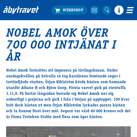
NOBEL AMOK ÖVER
Köp biljett
700 000 INTJÄNAT I
Travprogrammet
Boka ställplats
ÅR
Bra att veta
Restauranger
Nobel Amok fortsätter att imponera på tävlingsbanan. Under
onsdagskvällen på Solvalla så tog karriärens femtonde seger i
Catering by Lyon
trettiofjärde starten. Örjan Kihlström körde hästen som hamnade
Hotell nära oss
utanför Albano H och Björn Goop. Första varvet gick på stentuffa
Nybörjar­guide
1.11,9. På bortre långsidan borrade sig Nobel Amok ner sig
ordentligt i grejerna och gick i från i början på upploppet. 100 kvar
Presentkort
bröt dock hästen ut men Örjan Kihlström lyckades parera hästen
Tävlingsdagar
och ta honom först över mål. Segern var värd 60 000 kronor och det
är Firma Trotekon Stable med flera som äger hästen.
FAQ