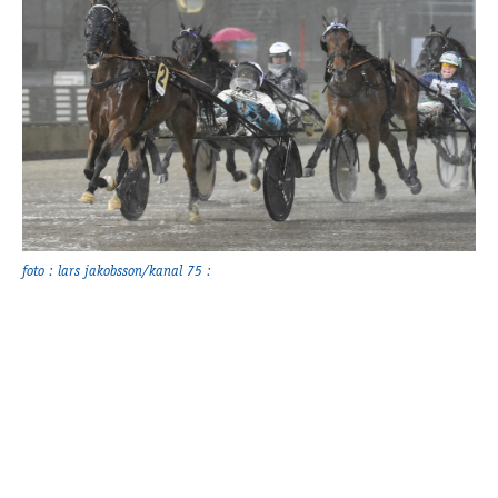
Travkonferens
Exponering & värdskap
Aktiviteter
Hört och hänt
Tävling
Tävlingsserier
Träning och provlopp
Aktiva
foto : lars jakobsson/kanal 75 :
Månadens hästägare 2026
Månadens B-tränare 2026
Euro Classic Trot
Andelshästar
Åby Stora Pris 2026
Supertorsdag för företag