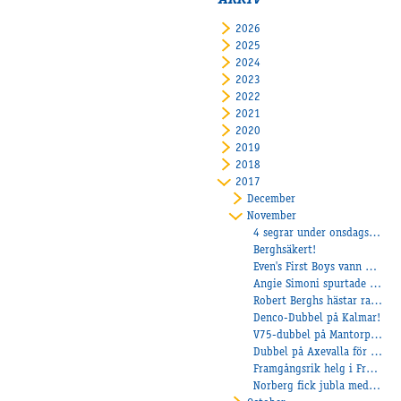
ARKIV
2026
2025
2024
2023
2022
2021
2020
2019
2018
2017
December
November
4 segrar under onsdagskvällen!
Berghsäkert!
Even's First Boys vann direkt för Linderoth
Angie Simoni spurtade vasst på Halmstad
Robert Berghs hästar radar upp segrar för tillfället
Denco-Dubbel på Kalmar!
V75-dubbel på Mantorp för Stall Bergh!
Dubbel på Axevalla för Bergh
Framgångsrik helg i Frankrike för Stall Bergh
Norberg fick jubla med Elitloppsvinnaren